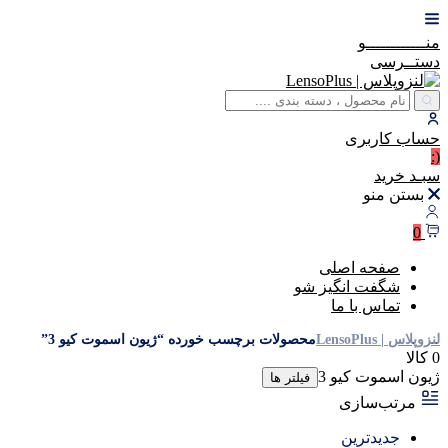
منــــــــــــو
دستــرسی
حساب
کاربری
(:
سبـد
خرید
بستن منو
0
صفحه اصلی
شگفت انگیز شو
تماس با ما
لنزوپلاس | LensoPlus
محصولات برچسب خورده “ژیون اسموت کیو 3”
0 کالا
ژیون اسموت کیو 3
فیلتر ها
مرتب‌سازی
جدیدترین