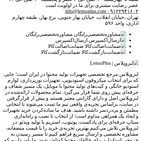
عصر
رضایت مشتری برای ما در اولویت است
info@lensoplus.com
۰۹۱۲۲۹۴۱۶۰۲
تهران ،خیابان انقلاب، خیابان بهار جنوبی، برج بهار، طبقه چهارم
اداری، واحد ۵۹۶
مشاوره‌تخصصی‌رایگان
ارسال‌اکسپرس
ضمانت‌اصالت‌کالا
ضمانت‌بازگشت‌کالا
لنزوپلاس مرجع تخصصی تجهیزات تولید محتوا در ایران است؛ جایی
که برای انتخاب میکروفون استودیویی، تجهیزات نورپردازی، لوازم
استودیو خانگی و کیت‌های تولید محتوا با موبایل، یک مسیر شفاف و
حرفه‌ای پیش روی شما قرار می‌گیرد. تمام محصولات ارائه‌شده در
لنزوپلاس اصل و دارای گارانتی معتبر هستند و پیش از قرارگرفتن
در سایت، براساس تجربه‌ی واقعی تیم ما تست می‌شوند تا انتخابی
مطمئن و بی‌دردسر داشته باشید. هدف ما ساده‌کردن خرید تجهیزات
و ایجاد یک همراهی مداوم است؛ از انتخاب تا نصب و راه‌اندازی
ستاپ حرفه‌ای برای پادکست، یوتیوب، استریم یا تولید ویدئو. در
لنزوپلاس تلاش می‌کنیم بهترین تجربه‌ی خرید را با قیمت منصفانه،
مشاوره تخصصی و ارسال سریع فراهم کنیم تا مسیر رسیدن به
خروجی استاندارد برای خالقان محتوا کوتاه‌تر شود. ما باور داریم که