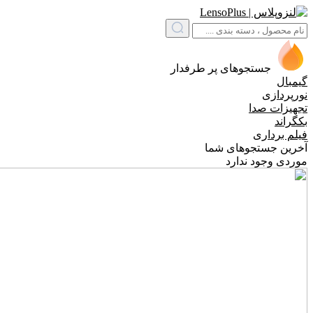
جستجوهای پر طرفدار
گیمبال
نورپردازی
تجهیزات صدا
بکگراند
فیلم برداری
آخرین جستجوهای شما
موردی وجود ندارد