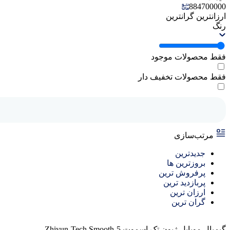
884700000
ارزانترین
گرانترین
رنگ
فقط محصولات موجود
فقط محصولات تخفیف دار
مرتب‌سازی
جدیدترین
بروزترین ها
پرفروش ترین
پربازدید ترین
ارزان ترین
گران ترین
گیمبال موبایل ژیون تک اسموت Zhiyun-Tech Smooth-5