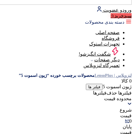
ورود
و عضویت
سبد‌خرید
(:
دسته بندی محصولات
صفحه اصلی
فروشگاه
تجهیزات استوک
شگفت انگیزشو!
دیگر صفحات
تعمیرگاه لنزوپلاس
لنزوپلاس | LensoPlus
محصولات برچسب خورده “ژیون اسموت 5”
0 کالا
ژیون اسموت 5
فیلتر ها
فیلترها
حذف‌فیلتر‌ها
محدوده قیمت
شروع
قیمت
0
پایان
قیمت