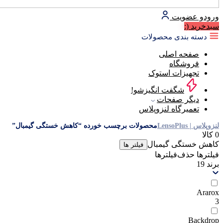
ورود
و عضویت
سبد‌خرید
(:
دسته بندی محصولات
صفحه اصلی
فروشگاه
تجهیزات استوک
شگفت انگیزشو!
دیگر صفحات
تعمیرگاه لنزوپلاس
لنزوپلاس | LensoPlus
محصولات برچسب خورده “کاهش خستگی گیمبال”
0 کالا
کاهش خستگی گیمبال
فیلتر ها
فیلترها
حذف‌فیلتر‌ها
برند
19
Ararox
3
Backdrop