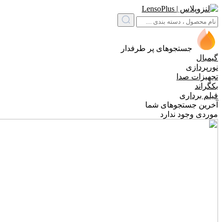
جستجوهای پر طرفدار
گیمبال
نورپردازی
تجهیزات صدا
بکگراند
فیلم برداری
آخرین جستجوهای شما
موردی وجود ندارد