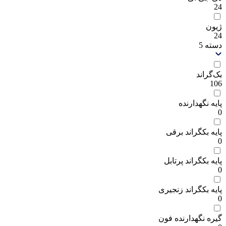
24
ژیون
24
دسته
5
بک‌گراند
106
پایه نگهدارنده
0
پایه بکگراند برقی
0
پایه بکگراند پرتابل
0
پایه بکگراند زنجیری
0
گیره نگهدارنده فون