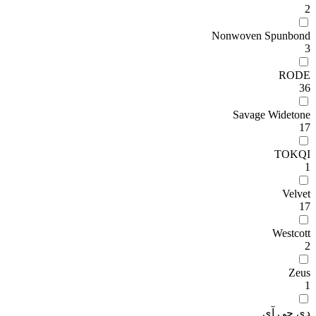
2
Nonwoven Spunbond
3
RODE
36
Savage Widetone
17
TOKQI
1
Velvet
17
Westcott
2
Zeus
1
دی جی آی