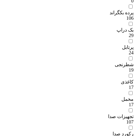
0
پرده بکگراند
106
بک دراپ
29
پرتابل
24
شطرنجی
19
کاغذی
17
مخمل
17
تجهیزات صدا
107
رکورد صدا