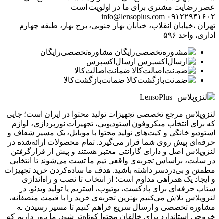
عصر
رضایت مشتری برای ما در اولویت است
info@lensoplus.com
۰۹۱۲۲۹۴۱۶۰۲
تهران ،خیابان انقلاب، خیابان بهار جنوبی، برج بهار، طبقه چهارم
اداری، واحد ۵۹۶
مشاوره‌تخصصی‌رایگان
ارسال‌اکسپرس
ضمانت‌اصالت‌کالا
ضمانت‌بازگشت‌کالا
لنزوپلاس مرجع تخصصی تجهیزات تولید محتوا در ایران است؛ جایی
که برای انتخاب میکروفون استودیویی، تجهیزات نورپردازی، لوازم
استودیو خانگی و کیت‌های تولید محتوا با موبایل، یک مسیر شفاف و
حرفه‌ای پیش روی شما قرار می‌گیرد. تمام محصولات ارائه‌شده در
لنزوپلاس اصل و دارای گارانتی معتبر هستند و پیش از قرارگرفتن
در سایت، براساس تجربه‌ی واقعی تیم ما تست می‌شوند تا انتخابی
مطمئن و بی‌دردسر داشته باشید. هدف ما ساده‌کردن خرید تجهیزات
و ایجاد یک همراهی مداوم است؛ از انتخاب تا نصب و راه‌اندازی
ستاپ حرفه‌ای برای پادکست، یوتیوب، استریم یا تولید ویدئو. در
لنزوپلاس تلاش می‌کنیم بهترین تجربه‌ی خرید را با قیمت منصفانه،
مشاوره تخصصی و ارسال سریع فراهم کنیم تا مسیر رسیدن به
خروجی استاندارد برای خالقان محتوا کوتاه‌تر شود. ما باور داریم که