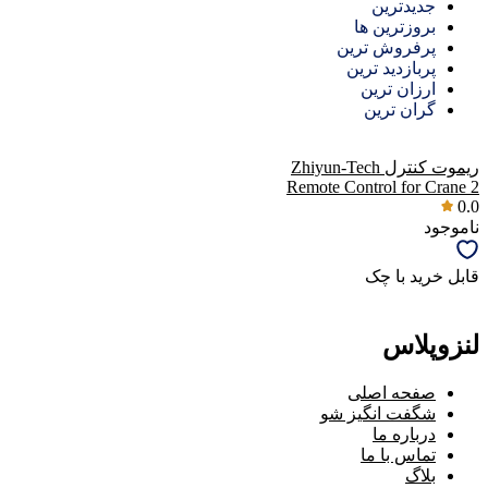
جدیدترین
بروزترین ها
پرفروش ترین
پربازدید ترین
ارزان ترین
گران ترین
ریموت کنترل Zhiyun-Tech
Remote Control for Crane 2
0.0
ناموجود
قابل خرید با چک
لنزوپلاس
صفحه اصلی
شگفت انگیز شو
درباره ما
تماس با ما
بلاگ