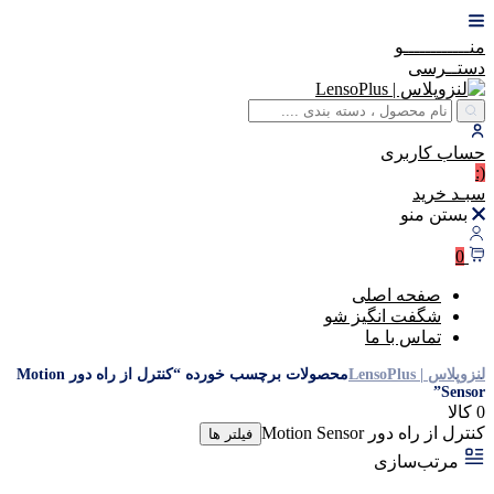
منــــــــــــو
دستــرسی
حساب
کاربری
(:
سبـد
خرید
بستن منو
0
صفحه اصلی
شگفت انگیز شو
تماس با ما
لنزوپلاس | LensoPlus
محصولات برچسب خورده “کنترل از راه دور Motion
Sensor”
0 کالا
کنترل از راه دور Motion Sensor
فیلتر ها
مرتب‌سازی