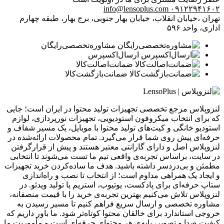
info@lensoplus.com
۰۹۱۲۲۹۴۱۶۰۲
تهران ،خیابان انقلاب، خیابان بهار جنوبی، برج بهار، طبقه چهارم
اداری، واحد ۵۹۶
مشاوره‌تخصصی‌رایگان
ارسال‌اکسپرس
ضمانت‌اصالت‌کالا
ضمانت‌بازگشت‌کالا
لنزوپلاس مرجع تخصصی تجهیزات تولید محتوا در ایران است؛ جایی
که برای انتخاب میکروفون استودیویی، تجهیزات نورپردازی، لوازم
استودیو خانگی و کیت‌های تولید محتوا با موبایل، یک مسیر شفاف و
حرفه‌ای پیش روی شما قرار می‌گیرد. تمام محصولات ارائه‌شده در
لنزوپلاس اصل و دارای گارانتی معتبر هستند و پیش از قرارگرفتن
در سایت، براساس تجربه‌ی واقعی تیم ما تست می‌شوند تا انتخابی
مطمئن و بی‌دردسر داشته باشید. هدف ما ساده‌کردن خرید تجهیزات
و ایجاد یک همراهی مداوم است؛ از انتخاب تا نصب و راه‌اندازی
ستاپ حرفه‌ای برای پادکست، یوتیوب، استریم یا تولید ویدئو. در
لنزوپلاس تلاش می‌کنیم بهترین تجربه‌ی خرید را با قیمت منصفانه،
مشاوره تخصصی و ارسال سریع فراهم کنیم تا مسیر رسیدن به
خروجی استاندارد برای خالقان محتوا کوتاه‌تر شود. ما باور داریم که
کیفیت صدا و تصویر، پایه‌ی هر محتوای حرفه‌ای است و مأموریت ما