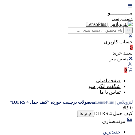
منــــــــــــو
دستــرسی
حساب
کاربری
(:
سبـد
خرید
بستن منو
0
صفحه اصلی
شگفت انگیز شو
تماس با ما
لنزوپلاس | LensoPlus
محصولات برچسب خورده “کیف حمل DJI RS 4”
0 کالا
کیف حمل DJI RS 4
فیلتر ها
مرتب‌سازی
جدیدترین