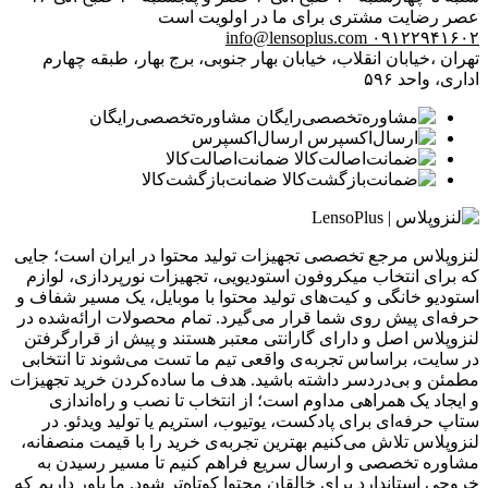
عصر
رضایت مشتری برای ما در اولویت است
info@lensoplus.com
۰۹۱۲۲۹۴۱۶۰۲
تهران ،خیابان انقلاب، خیابان بهار جنوبی، برج بهار، طبقه چهارم
اداری، واحد ۵۹۶
مشاوره‌تخصصی‌رایگان
ارسال‌اکسپرس
ضمانت‌اصالت‌کالا
ضمانت‌بازگشت‌کالا
لنزوپلاس مرجع تخصصی تجهیزات تولید محتوا در ایران است؛ جایی
که برای انتخاب میکروفون استودیویی، تجهیزات نورپردازی، لوازم
استودیو خانگی و کیت‌های تولید محتوا با موبایل، یک مسیر شفاف و
حرفه‌ای پیش روی شما قرار می‌گیرد. تمام محصولات ارائه‌شده در
لنزوپلاس اصل و دارای گارانتی معتبر هستند و پیش از قرارگرفتن
در سایت، براساس تجربه‌ی واقعی تیم ما تست می‌شوند تا انتخابی
مطمئن و بی‌دردسر داشته باشید. هدف ما ساده‌کردن خرید تجهیزات
و ایجاد یک همراهی مداوم است؛ از انتخاب تا نصب و راه‌اندازی
ستاپ حرفه‌ای برای پادکست، یوتیوب، استریم یا تولید ویدئو. در
لنزوپلاس تلاش می‌کنیم بهترین تجربه‌ی خرید را با قیمت منصفانه،
مشاوره تخصصی و ارسال سریع فراهم کنیم تا مسیر رسیدن به
خروجی استاندارد برای خالقان محتوا کوتاه‌تر شود. ما باور داریم که