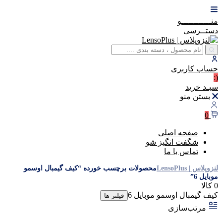
منــــــــــــو
دستــرسی
حساب
کاربری
(:
سبـد
خرید
بستن منو
0
صفحه اصلی
شگفت انگیز شو
تماس با ما
لنزوپلاس | LensoPlus
محصولات برچسب خورده “کیف گیمبال اوسمو
موبایل 6”
0 کالا
کیف گیمبال اوسمو موبایل 6
فیلتر ها
مرتب‌سازی