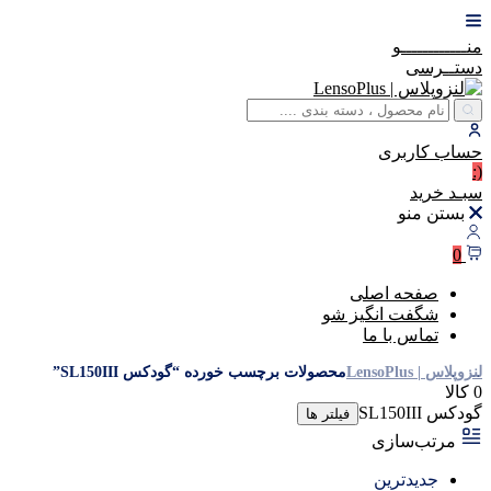
منــــــــــــو
دستــرسی
حساب
کاربری
(:
سبـد
خرید
بستن منو
0
صفحه اصلی
شگفت انگیز شو
تماس با ما
لنزوپلاس | LensoPlus
محصولات برچسب خورده “گودکس SL150III”
0 کالا
گودکس SL150III
فیلتر ها
مرتب‌سازی
جدیدترین