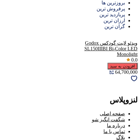
بروزترین ها
پرفروش ترین
پربازدید ترین
ارزان ترین
گران ترین
ویدئو لایت گودکس Godox
SL150IIIBI Bi-Color LED
Monolight
0.0
افزودن به سبد
64,700,000
لنزوپلاس
صفحه اصلی
شگفت انگیز شو
درباره ما
تماس با ما
بلاگ