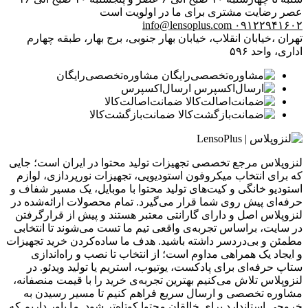
عصر
رضایت مشتری برای ما در اولویت است
info@lensoplus.com
۰۹۱۲۲۹۴۱۶۰۲
تهران ،خیابان انقلاب، خیابان بهار جنوبی، برج بهار، طبقه چهارم
اداری، واحد ۵۹۶
مشاوره‌تخصصی‌رایگان
ارسال‌اکسپرس
ضمانت‌اصالت‌کالا
ضمانت‌بازگشت‌کالا
لنزوپلاس مرجع تخصصی تجهیزات تولید محتوا در ایران است؛ جایی
که برای انتخاب میکروفون استودیویی، تجهیزات نورپردازی، لوازم
استودیو خانگی و کیت‌های تولید محتوا با موبایل، یک مسیر شفاف و
حرفه‌ای پیش روی شما قرار می‌گیرد. تمام محصولات ارائه‌شده در
لنزوپلاس اصل و دارای گارانتی معتبر هستند و پیش از قرارگرفتن
در سایت، براساس تجربه‌ی واقعی تیم ما تست می‌شوند تا انتخابی
مطمئن و بی‌دردسر داشته باشید. هدف ما ساده‌کردن خرید تجهیزات
و ایجاد یک همراهی مداوم است؛ از انتخاب تا نصب و راه‌اندازی
ستاپ حرفه‌ای برای پادکست، یوتیوب، استریم یا تولید ویدئو. در
لنزوپلاس تلاش می‌کنیم بهترین تجربه‌ی خرید را با قیمت منصفانه،
مشاوره تخصصی و ارسال سریع فراهم کنیم تا مسیر رسیدن به
خروجی استاندارد برای خالقان محتوا کوتاه‌تر شود. ما باور داریم که