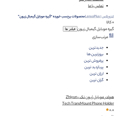
شگفت انگیز شو
تماس با ما
لنزوپلاس | LensoPlus
محصولات برچسب خورده “گیره موبایل گیمبال زيون”
0 کالا
گیره موبایل گیمبال زيون
فیلتر ها
مرتب‌سازی
جدیدترین
بروزترین ها
پرفروش ترین
پربازدید ترین
ارزان ترین
گران ترین
هولدر موبایل ژیون تک Zhiyun-
Tech TransMount Phone Holder
0.0