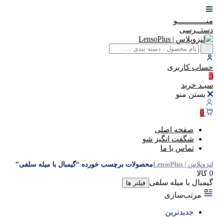
منــــــــــــو
دستــرسی
حساب
کاربری
(:
سبـد
خرید
بستن منو
0
صفحه اصلی
شگفت انگیز شو
تماس با ما
لنزوپلاس | LensoPlus
محصولات برچسب خورده “گیمبال با میله سلفی”
0 کالا
گیمبال با میله سلفی
فیلتر ها
مرتب‌سازی
جدیدترین