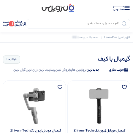
منــــــــــــو
دستــرسی
حساب
سبـد
(:
کاربری
خرید
0 کالا
لنزوپلاس | LensoPlus
محصولات برچسب خورده “گیمبال با کیف”
گیمبال با کیف
فیلتر ها
مرتب‌سازی
جدیدترین
بروزترین ها
پرفروش ترین
پربازدید ترین
ارزان ترین
گران ترین
گیمبال موبایل ژیون تک (Zhiyun-Tech
گیمبال موبایل ژیون تک Zhiyun-Tech