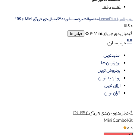
شگفت انگیز شو
تماس با ما
لنزوپلاس | LensoPlus
محصولات برچسب خورده “گیمبال دی جی آی RS 4 Mini”
0 کالا
گیمبال دی جی آی RS 4 Mini
فیلتر ها
مرتب‌سازی
جدیدترین
بروزترین ها
پرفروش ترین
پربازدید ترین
ارزان ترین
گران ترین
گيمبال دوربين دی جی آی DJI RS 4
Mini Combo Kit
0.0