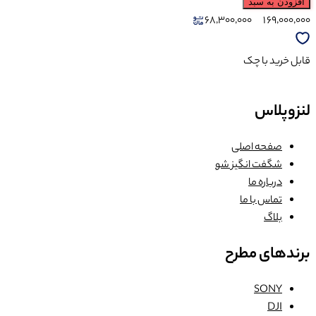
افزودن به سبد
68,300,000
1
69,000,000
قابل خرید با چک
لنزوپلاس
صفحه اصلی
شگفت انگیز شو
درباره ما
تماس با ما
بلاگ
برندهای مطرح
SONY
DJI