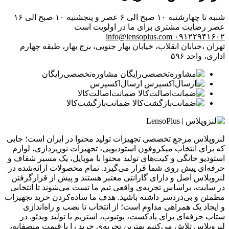
شنبه تا چهارشنبه ۱۰ صبح الی ۶ عصر و پنجشنبه ۱۰ صبح الی ۱۶
عصر
رضایت مشتری برای ما در اولویت است
info@lensoplus.com
۰۹۱۲۲۹۴۱۶۰۲
تهران ،خیابان انقلاب، خیابان بهار جنوبی، برج بهار، طبقه چهارم
اداری، واحد ۵۹۶
مشاوره‌تخصصی‌رایگان
ارسال‌اکسپرس
ضمانت‌اصالت‌کالا
ضمانت‌بازگشت‌کالا
لنزوپلاس مرجع تخصصی تجهیزات تولید محتوا در ایران است؛ جایی
که برای انتخاب میکروفون استودیویی، تجهیزات نورپردازی، لوازم
استودیو خانگی و کیت‌های تولید محتوا با موبایل، یک مسیر شفاف و
حرفه‌ای پیش روی شما قرار می‌گیرد. تمام محصولات ارائه‌شده در
لنزوپلاس اصل و دارای گارانتی معتبر هستند و پیش از قرارگرفتن
در سایت، براساس تجربه‌ی واقعی تیم ما تست می‌شوند تا انتخابی
مطمئن و بی‌دردسر داشته باشید. هدف ما ساده‌کردن خرید تجهیزات
و ایجاد یک همراهی مداوم است؛ از انتخاب تا نصب و راه‌اندازی
ستاپ حرفه‌ای برای پادکست، یوتیوب، استریم یا تولید ویدئو. در
لنزوپلاس تلاش می‌کنیم بهترین تجربه‌ی خرید را با قیمت منصفانه،