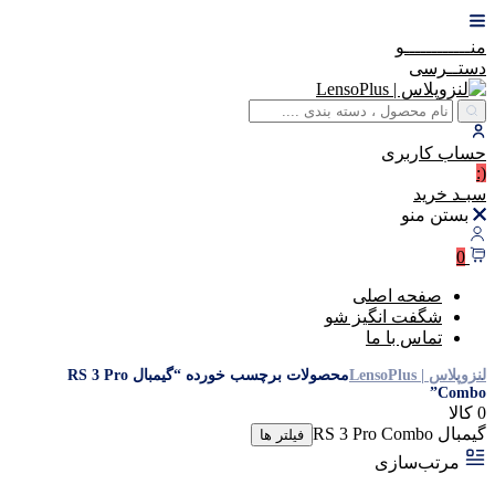
منــــــــــــو
دستــرسی
حساب
کاربری
(:
سبـد
خرید
بستن منو
0
صفحه اصلی
شگفت انگیز شو
تماس با ما
لنزوپلاس | LensoPlus
محصولات برچسب خورده “گیمبال RS 3 Pro
Combo”
0 کالا
گیمبال RS 3 Pro Combo
فیلتر ها
مرتب‌سازی