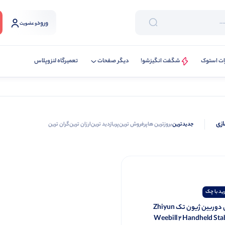
ورود
و عضویت
ات استوک
شگفت انگیزشو!
دیگر صفحات
تعمیرگاه لنزوپلاس
ازی
جدیدترین
بروزترین ها
پرفروش ترین
پربازدید ترین
ارزان ترین
گران ترین
ید با چک
گیمبال دوربین ژیون تک Zhiyun
Weebill 2 Handheld Stab