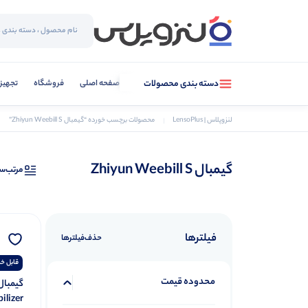
صفحه اصلی
فروشگاه
تجهیز
دسته بندی محصولات
لنزوپلاس | LensoPlus
محصولات برچسب خورده “گیمبال Zhiyun Weebill S”
گیمبال Zhiyun Weebill S
مرتب‌س
فیلترها
حذف‌فیلتر‌ها
قابل خر
محدوده قیمت
ilizer