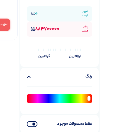
شروع
0
قیمت
افزودن
پایان
884700000
قیمت
ارزانترین
گرانترین
رنگ
فقط محصولات موجود