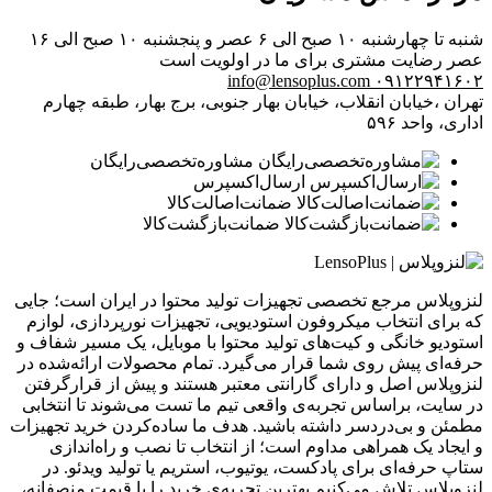
شنبه تا چهارشنبه ۱۰ صبح الی ۶ عصر و پنجشنبه ۱۰ صبح الی ۱۶
عصر
رضایت مشتری برای ما در اولویت است
info@lensoplus.com
۰۹۱۲۲۹۴۱۶۰۲
تهران ،خیابان انقلاب، خیابان بهار جنوبی، برج بهار، طبقه چهارم
اداری، واحد ۵۹۶
مشاوره‌تخصصی‌رایگان
ارسال‌اکسپرس
ضمانت‌اصالت‌کالا
ضمانت‌بازگشت‌کالا
لنزوپلاس مرجع تخصصی تجهیزات تولید محتوا در ایران است؛ جایی
که برای انتخاب میکروفون استودیویی، تجهیزات نورپردازی، لوازم
استودیو خانگی و کیت‌های تولید محتوا با موبایل، یک مسیر شفاف و
حرفه‌ای پیش روی شما قرار می‌گیرد. تمام محصولات ارائه‌شده در
لنزوپلاس اصل و دارای گارانتی معتبر هستند و پیش از قرارگرفتن
در سایت، براساس تجربه‌ی واقعی تیم ما تست می‌شوند تا انتخابی
مطمئن و بی‌دردسر داشته باشید. هدف ما ساده‌کردن خرید تجهیزات
و ایجاد یک همراهی مداوم است؛ از انتخاب تا نصب و راه‌اندازی
ستاپ حرفه‌ای برای پادکست، یوتیوب، استریم یا تولید ویدئو. در
لنزوپلاس تلاش می‌کنیم بهترین تجربه‌ی خرید را با قیمت منصفانه،