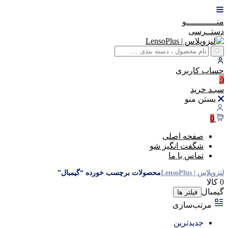
منــــــــــــو
دستــرسی
حساب
کاربری
(:
سبـد
خرید
بستن منو
0
صفحه اصلی
شگفت انگیز شو
تماس با ما
لنزوپلاس | LensoPlus
محصولات برچسب خورده “گیمبال”
0 کالا
گیمبال
فیلتر ها
مرتب‌سازی
جدیدترین