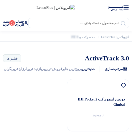
منــــــــــــو
دستــرسی
حساب
سبـد
(:
کاربری
خرید
0 کالا
لنزوپلاس | LensoPlus
محصولات برچسب خورده “ActiveTrack 3.0”
ActiveTrack 3.0
فیلتر ها
مرتب‌سازی
جدیدترین
بروزترین ها
پرفروش ترین
پربازدید ترین
ارزان ترین
گران تر
دوربین اسمو پاکت DJI Pocket 2
Gimbal
ناموجود