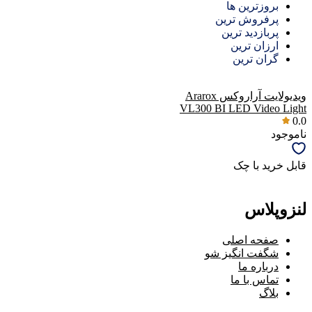
بروزترین ها
پرفروش ترین
پربازدید ترین
ارزان ترین
گران ترین
ویدیولایت آراروکس Ararox
VL300 BI LED Video Light
0.0
ناموجود
قابل خرید با چک
لنزوپلاس
صفحه اصلی
شگفت انگیز شو
درباره ما
تماس با ما
بلاگ