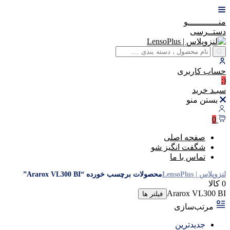
منــــــــــــو
دستــرسی
حساب
کاربری
(:
سبـد
خرید
بستن منو
0
صفحه اصلی
شگفت انگیز شو
تماس با ما
لنزوپلاس | LensoPlus
محصولات برچسب خورده “Ararox VL300 BI”
0 کالا
Ararox VL300 BI
فیلتر ها
مرتب‌سازی
جدیدترین