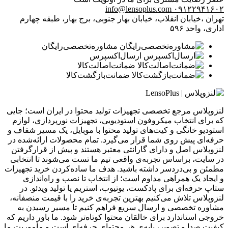
info@lensoplus.com
۰۹۱۲۲۹۴۱۶۰۲
تهران ،خیابان انقلاب، خیابان بهار جنوبی، برج بهار، طبقه چهارم
اداری، واحد ۵۹۶
مشاوره‌تخصصی‌رایگان
ارسال‌اکسپرس
ضمانت‌اصالت‌کالا
ضمانت‌بازگشت‌کالا
لنزوپلاس مرجع تخصصی تجهیزات تولید محتوا در ایران است؛ جایی
که برای انتخاب میکروفون استودیویی، تجهیزات نورپردازی، لوازم
استودیو خانگی و کیت‌های تولید محتوا با موبایل، یک مسیر شفاف و
حرفه‌ای پیش روی شما قرار می‌گیرد. تمام محصولات ارائه‌شده در
لنزوپلاس اصل و دارای گارانتی معتبر هستند و پیش از قرارگرفتن
در سایت، براساس تجربه‌ی واقعی تیم ما تست می‌شوند تا انتخابی
مطمئن و بی‌دردسر داشته باشید. هدف ما ساده‌کردن خرید تجهیزات
و ایجاد یک همراهی مداوم است؛ از انتخاب تا نصب و راه‌اندازی
ستاپ حرفه‌ای برای پادکست، یوتیوب، استریم یا تولید ویدئو. در
لنزوپلاس تلاش می‌کنیم بهترین تجربه‌ی خرید را با قیمت منصفانه،
مشاوره تخصصی و ارسال سریع فراهم کنیم تا مسیر رسیدن به
خروجی استاندارد برای خالقان محتوا کوتاه‌تر شود. ما باور داریم که
کیفیت صدا و تصویر، پایه‌ی هر محتوای حرفه‌ای است و مأموریت ما