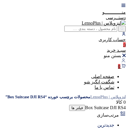
منــــــــــــو
دستــرسی
حساب
کاربری
(:
سبـد
خرید
بستن منو
0
صفحه اصلی
شگفت انگیز شو
تماس با ما
لنزوپلاس | LensoPlus
محصولات برچسب خورده “Box Suitcase DJI RS4”
0 کالا
Box Suitcase DJI RS4
فیلتر ها
مرتب‌سازی
جدیدترین