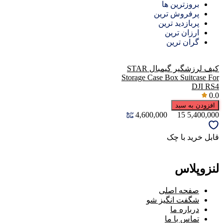
بروزترین ها
پرفروش ترین
پربازدید ترین
ارزان ترین
گران ترین
کیف لرزشگیر گیمبال STAR
Storage Case Box Suitcase For
DJI RS4
0.0
افزودن به سبد
4,600,000
15
5,400,000
قابل خرید با چک
لنزوپلاس
صفحه اصلی
شگفت انگیز شو
درباره ما
تماس با ما