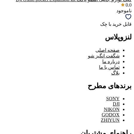
0.0
ناموجود
قابل خرید با چک
لنزوپلاس
صفحه اصلی
شگفت انگیز شو
درباره ما
تماس با ما
بلاگ
برندهای مطرح
SONY
DJI
NIKON
GODOX
ZHIYUN
راهنمای مشتریان