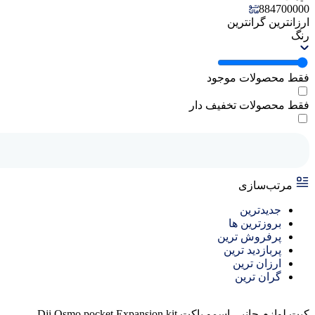
884700000
ارزانترین
گرانترین
رنگ
فقط محصولات موجود
فقط محصولات تخفیف دار
مرتب‌سازی
جدیدترین
بروزترین ها
پرفروش ترین
پربازدید ترین
ارزان ترین
گران ترین
کیت لوازم جانبی اسمو پاکت Dji Osmo pocket Expansion kit