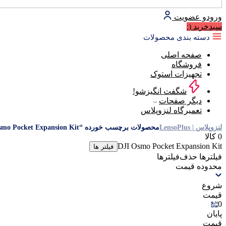
ورود
و عضویت
سبد‌خرید
(:
دسته بندی محصولات
صفحه اصلی
فروشگاه
تجهیزات استوک
شگفت انگیزشو!
دیگر صفحات
تعمیرگاه لنزوپلاس
لنزوپلاس | LensoPlus
محصولات برچسب خورده “DJI Osmo Pocket Expansion Kit”
0 کالا
DJI Osmo Pocket Expansion Kit
فیلتر ها
فیلترها
حذف‌فیلتر‌ها
محدوده قیمت
شروع
قیمت
0
پایان
قیمت