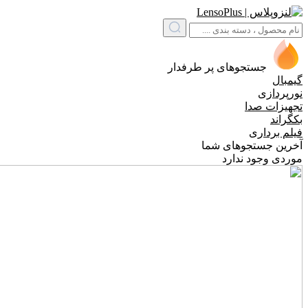
جستجوهای پر طرفدار
گیمبال
نورپردازی
تجهیزات صدا
بکگراند
فیلم برداری
آخرین جستجوهای شما
موردی وجود ندارد