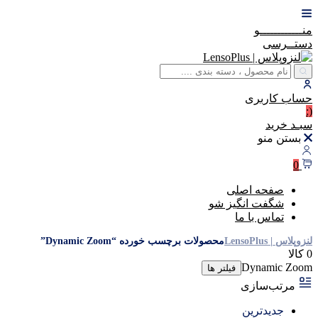
منــــــــــــو
دستــرسی
حساب
کاربری
(:
سبـد
خرید
بستن منو
0
صفحه اصلی
شگفت انگیز شو
تماس با ما
لنزوپلاس | LensoPlus
محصولات برچسب خورده “Dynamic Zoom”
0 کالا
Dynamic Zoom
فیلتر ها
مرتب‌سازی
جدیدترین