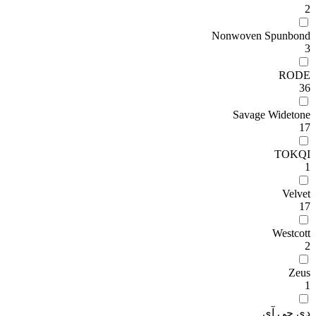
2
Nonwoven Spunbond
3
RODE
36
Savage Widetone
17
TOKQI
1
Velvet
17
Westcott
2
Zeus
1
دی جی آی