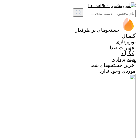
جستجوهای پر طرفدار
گیمبال
نورپردازی
تجهیزات صدا
بکگراند
فیلم برداری
آخرین جستجوهای شما
موردی وجود ندارد