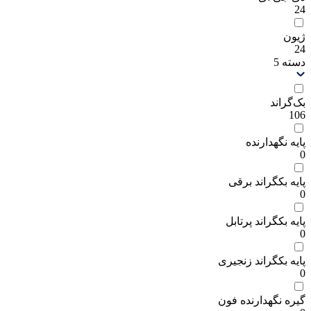
24
ژیون
24
دسته
5
بک‌گراند
106
پایه نگهدارنده
0
پایه بکگراند برقی
0
پایه بکگراند پرتابل
0
پایه بکگراند زنجیری
0
گیره نگهدارنده فون