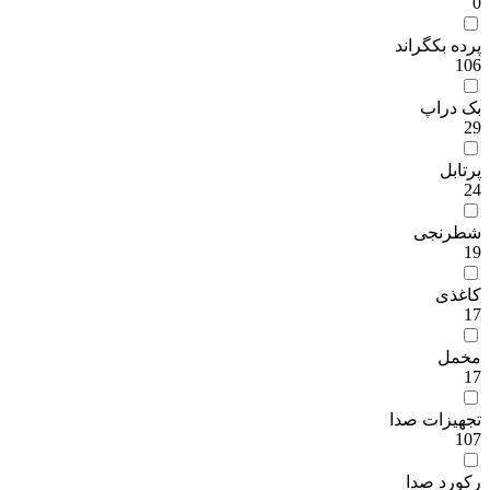
0
پرده بکگراند
106
بک دراپ
29
پرتابل
24
شطرنجی
19
کاغذی
17
مخمل
17
تجهیزات صدا
107
رکورد صدا