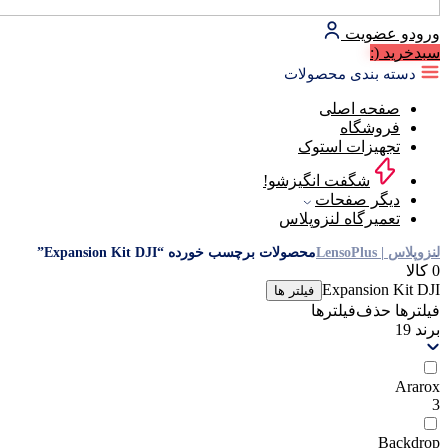
ورود
و عضویت
سبد‌خرید
(:
دسته بندی محصولات
صفحه اصلی
فروشگاه
تجهیزات استوک
شگفت انگیزشو!
دیگر صفحات
تعمیرگاه لنزوپلاس
لنزوپلاس | LensoPlus
محصولات برچسب خورده “Expansion Kit DJI”
0 کالا
Expansion Kit DJI
فیلتر ها
فیلترها
حذف‌فیلتر‌ها
برند
19
Ararox
3
Backdrop