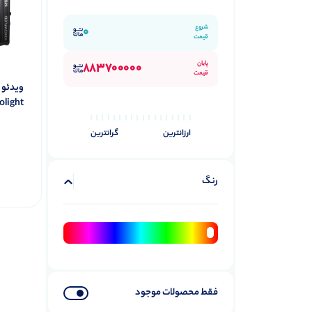
شروع
0
قیمت
پایان
883700000
قیمت
olight
ارزانترین
گرانترین
رنگ
فقط محصولات موجود