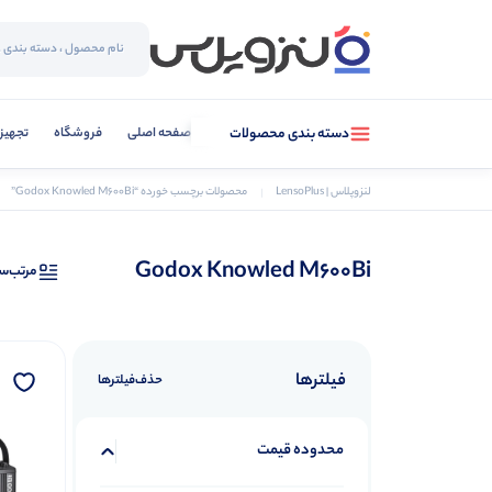
صفحه اصلی
فروشگاه
تجهیز
دسته بندی محصولات
لنزوپلاس | LensoPlus
محصولات برچسب خورده “Godox Knowled M600Bi”
Godox Knowled M600Bi
مرتب‌س
فیلترها
حذف‌فیلتر‌ها
محدوده قیمت