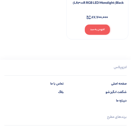
LA300R RGB LED Monolight (Black)
87,700,000
افزودن به سبد
لنزوپلاس
صفحه اصلی
تماس با ما
شگفت انگیز شو
بلاگ
درباره ما
برندهای مطرح