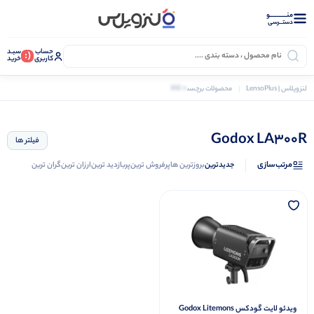
منــــــــــــو
دستــرسی
حساب
سبـد
(:
کاربری
خرید
0 کالا
لنزوپلاس | LensoPlus
محصولات برچسب خورده “Godox LA300R”
Godox LA300R
فیلتر ها
مرتب‌سازی
جدیدترین
بروزترین ها
پرفروش ترین
پربازدید ترین
ارزان ترین
گران ترین
ویدئو لایت گودکس Godox Litemons