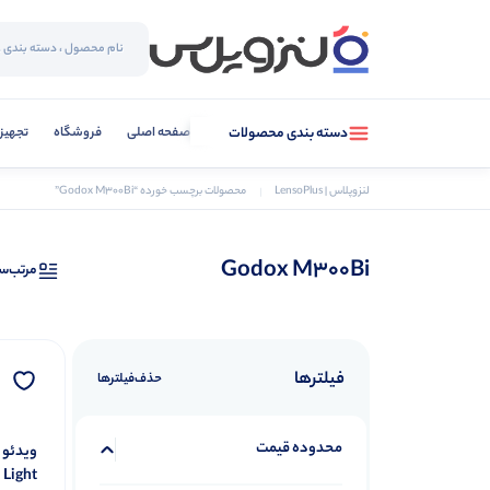
صفحه اصلی
فروشگاه
تجهیز
دسته بندی محصولات
لنزوپلاس | LensoPlus
محصولات برچسب خورده “Godox M300Bi”
Godox M300Bi
مرتب‌س
فیلترها
حذف‌فیلتر‌ها
محدوده قیمت
 Light