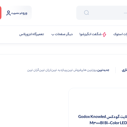
ورود
و عضویت
ات استوک
شگفت انگیزشو!
دیگر صفحات
تعمیرگاه لنزوپلاس
ازی
جدیدترین
بروزترین ها
پرفروش ترین
پربازدید ترین
ارزان ترین
گران ترین
ویدئو لایت گودکس Godox Knowled
M300BI Bi-Color LED