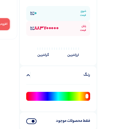
شروع
0
قیمت
افزودن
پایان
883700000
قیمت
ارزانترین
گرانترین
رنگ
فقط محصولات موجود