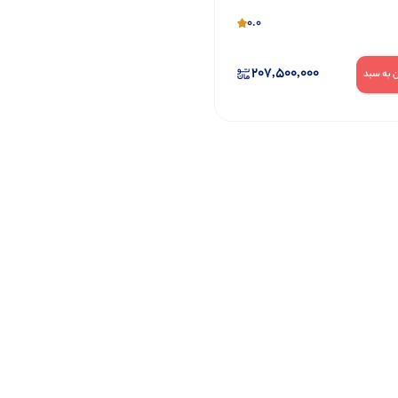
0.0
207,500,000
 به سبد