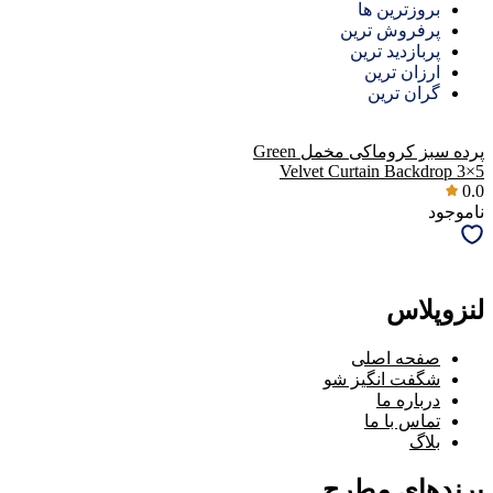
بروزترین ها
پرفروش ترین
پربازدید ترین
ارزان ترین
گران ترین
پرده سبز کروماکی مخمل Green
Velvet Curtain Backdrop 3×5
0.0
ناموجود
لنزوپلاس
صفحه اصلی
شگفت انگیز شو
درباره ما
تماس با ما
بلاگ
برندهای مطرح