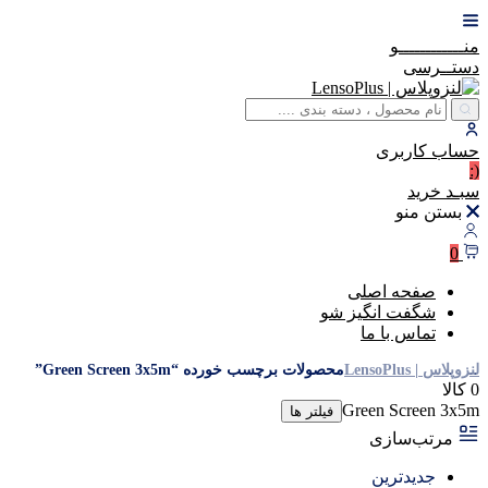
منــــــــــــو
دستــرسی
حساب
کاربری
(:
سبـد
خرید
بستن منو
0
صفحه اصلی
شگفت انگیز شو
تماس با ما
لنزوپلاس | LensoPlus
محصولات برچسب خورده “Green Screen 3x5m”
0 کالا
Green Screen 3x5m
فیلتر ها
مرتب‌سازی
جدیدترین