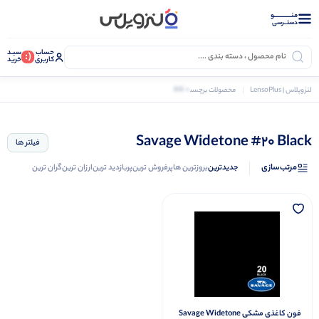
منــــــــــــو
دستــرسی
حساب
سبـد
(:
کاربری
خرید
0 کالا
لنزوپلاس | LensoPlus
محصولات برچسب خورده “Savage Widetone #20 Black”
Savage Widetone #20 Black
فیلتر ها
مرتب‌سازی
جدیدترین
بروزترین ها
پرفروش ترین
پربازدید ترین
ارزان ترین
گران ترین
فون کاغذی مشکی Savage Widetone