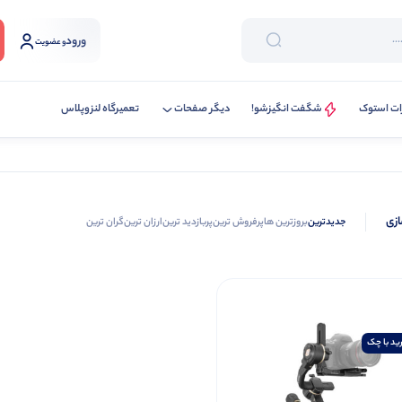
ورود
و عضویت
ات استوک
شگفت انگیزشو!
دیگر صفحات
تعمیرگاه لنزوپلاس
ازی
جدیدترین
بروزترین ها
پرفروش ترین
پربازدید ترین
ارزان ترین
گران ترین
ید با چک