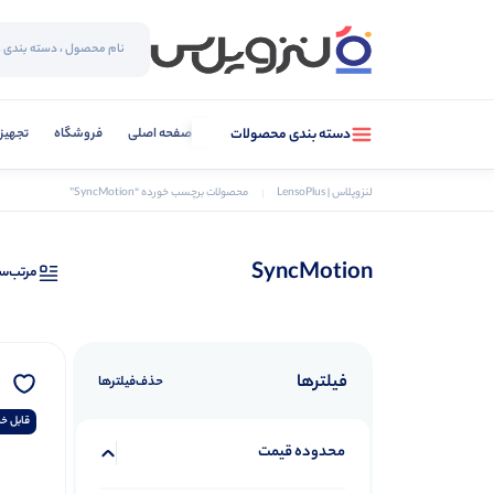
صفحه اصلی
فروشگاه
تجهیز
دسته بندی محصولات
لنزوپلاس | LensoPlus
محصولات برچسب خورده “SyncMotion”
SyncMotion
مرتب‌س
فیلترها
حذف‌فیلتر‌ها
قابل خر
محدوده قیمت