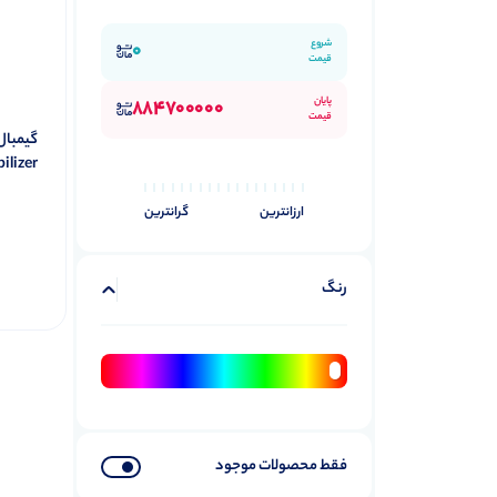
شروع
0
قیمت
پایان
884700000
قیمت
ilizer
ارزانترین
گرانترین
رنگ
فقط محصولات موجود