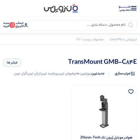
منــــــــــــو
دستــرسی
حساب
سبـد
(:
کاربری
خرید
0 کالا
لنزوپلاس | LensoPlus
محصولات برچسب خورده “TransMount GMB-C84E”
TransMount GMB-C84E
فیلتر ها
مرتب‌سازی
جدیدترین
بروزترین ها
پرفروش ترین
پربازدید ترین
ارزان ترین
گران ترین
هولدر موبایل ژیون تک Zhiyun-Tech