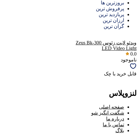
بروزترین ها
پرفروش ترین
پربازدید ترین
ارزان ترین
گران ترین
ویدئو لایت زئوس Zeus Bk-300
LED Video Light
0.0
ناموجود
قابل خرید با چک
لنزوپلاس
صفحه اصلی
شگفت انگیز شو
درباره ما
تماس با ما
بلاگ