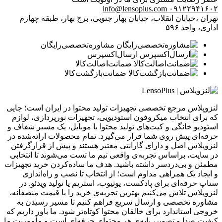
info@lensoplus.com
۰۹۱۲۲۹۴۱۶۰۲
تهران ،خیابان انقلاب، خیابان بهار جنوبی، برج بهار، طبقه چهارم
اداری، واحد ۵۹۶
مشاوره‌تخصصی‌رایگان
ارسال‌اکسپرس
ضمانت‌اصالت‌کالا
ضمانت‌بازگشت‌کالا
لنزوپلاس مرجع تخصصی تجهیزات تولید محتوا در ایران است؛ جایی
که برای انتخاب میکروفون استودیویی، تجهیزات نورپردازی، لوازم
استودیو خانگی و کیت‌های تولید محتوا با موبایل، یک مسیر شفاف و
حرفه‌ای پیش روی شما قرار می‌گیرد. تمام محصولات ارائه‌شده در
لنزوپلاس اصل و دارای گارانتی معتبر هستند و پیش از قرارگرفتن
در سایت، براساس تجربه‌ی واقعی تیم ما تست می‌شوند تا انتخابی
مطمئن و بی‌دردسر داشته باشید. هدف ما ساده‌کردن خرید تجهیزات
و ایجاد یک همراهی مداوم است؛ از انتخاب تا نصب و راه‌اندازی
ستاپ حرفه‌ای برای پادکست، یوتیوب، استریم یا تولید ویدئو. در
لنزوپلاس تلاش می‌کنیم بهترین تجربه‌ی خرید را با قیمت منصفانه،
مشاوره تخصصی و ارسال سریع فراهم کنیم تا مسیر رسیدن به
خروجی استاندارد برای خالقان محتوا کوتاه‌تر شود. ما باور داریم که
کیفیت صدا و تصویر، پایه‌ی هر محتوای حرفه‌ای است و مأموریت ما