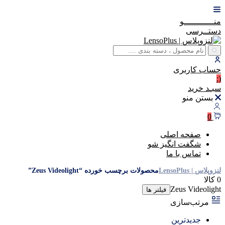
منــــــــــــو
دستــرسی
حساب
کاربری
(:
سبـد
خرید
بستن منو
0
صفحه اصلی
شگفت انگیز شو
تماس با ما
لنزوپلاس | LensoPlus
محصولات برچسب خورده “Zeus Videolight”
0 کالا
Zeus Videolight
فیلتر ها
مرتب‌سازی
جدیدترین