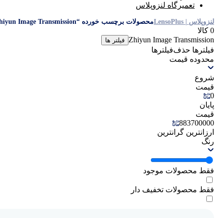
تعمیرگاه لنزوپلاس
لنزوپلاس | LensoPlus
محصولات برچسب خورده “Zhiyun Image Transmission”
0 کالا
Zhiyun Image Transmission
فیلتر ها
فیلترها
حذف‌فیلتر‌ها
محدوده قیمت
شروع
قیمت
0
پایان
قیمت
883700000
ارزانترین
گرانترین
رنگ
فقط محصولات موجود
فقط محصولات تخفیف دار