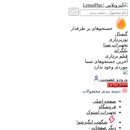
جستجوهای پر طرفدار
گیمبال
نورپردازی
تجهیزات صدا
بکگراند
فیلم برداری
آخرین جستجوهای شما
موردی وجود ندارد
ورود
و عضویت
سبد‌خرید
(:
دسته بندی محصولات
صفحه اصلی
فروشگاه
تجهیزات استوک
شگفت انگیزشو!
دیگر صفحات