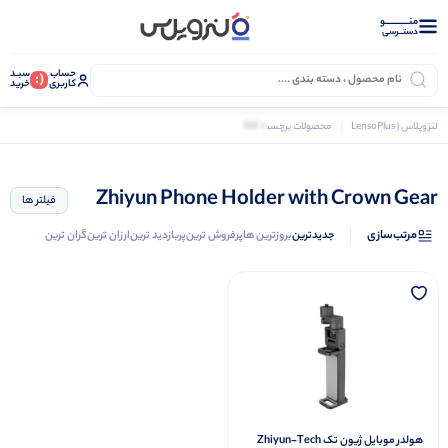
منــــــــــــو
دستــرسی
حساب
سبـد
(:
کاربری
خرید
0 کالا
لنزوپلاس | LensoPlus
محصولات برچسب خورده “Zhiyun Phone Holder with Crown Gear”
Zhiyun Phone Holder with Crown Gear
فیلتر ها
مرتب‌سازی
جدیدترین
بروزترین ها
پرفروش ترین
پربازدید ترین
ارزان ترین
گران ترین
هولدر موبایل ژیون تک Zhiyun-Tech