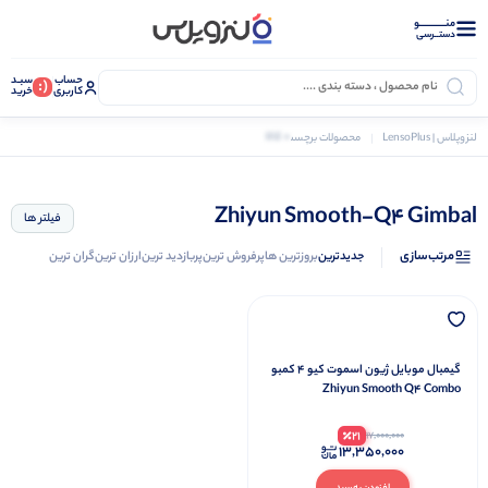
منــــــــــــو
دستــرسی
حساب
سبـد
(:
کاربری
خرید
0 کالا
لنزوپلاس | LensoPlus
محصولات برچسب خورده “Zhiyun Smooth-Q4 Gimbal”
Zhiyun Smooth-Q4 Gimbal
فیلتر ها
مرتب‌سازی
جدیدترین
بروزترین ها
پرفروش ترین
پربازدید ترین
ارزان ترین
گران ترین
گیمبال موبایل ژیون اسموت کیو 4 کمبو
Zhiyun Smooth Q4 Combo
21
17,000,000
13,350,000