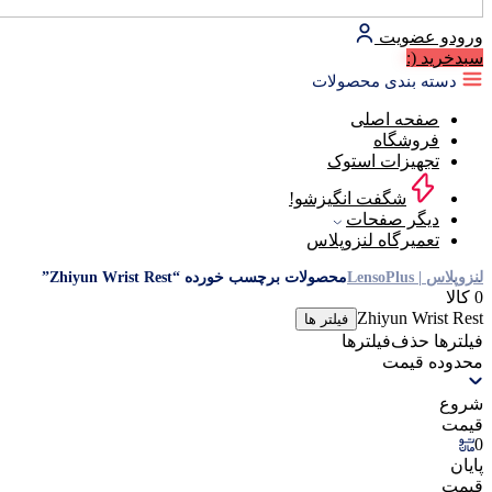
ورود
و عضویت
سبد‌خرید
(:
دسته بندی محصولات
صفحه اصلی
فروشگاه
تجهیزات استوک
شگفت انگیزشو!
دیگر صفحات
تعمیرگاه لنزوپلاس
لنزوپلاس | LensoPlus
محصولات برچسب خورده “Zhiyun Wrist Rest”
0 کالا
Zhiyun Wrist Rest
فیلتر ها
فیلترها
حذف‌فیلتر‌ها
محدوده قیمت
شروع
قیمت
0
پایان
قیمت