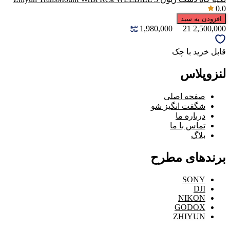
0.0
افزودن به سبد
1,980,000
21
2,500,000
قابل خرید با چک
لنزوپلاس
صفحه اصلی
شگفت انگیز شو
درباره ما
تماس با ما
بلاگ
برندهای مطرح
SONY
DJI
NIKON
GODOX
ZHIYUN