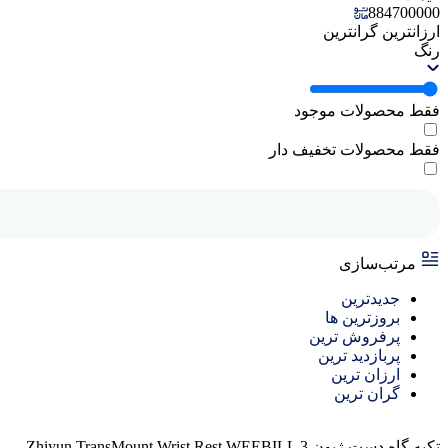
884700000
ارزانترین
گرانترین
رنگ
فقط محصولات موجود
فقط محصولات تخفیف دار
مرتب‌سازی
جدیدترین
بروزترین ها
پرفروش ترین
پربازدید ترین
ارزان ترین
گران ترین
تکیه گاه دست ژیون Zhiyun TransMount Wrist Rest WEEBILL 3