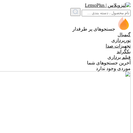
جستجوهای پر طرفدار
گیمبال
نورپردازی
تجهیزات صدا
بکگراند
فیلم برداری
آخرین جستجوهای شما
موردی وجود ندارد