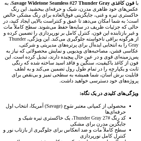
با
فون کاغذی Savage Widetone Seamless #27 Thunder Gray
، به
عکس‌های خود ظاهری مدرن، شیک و حرفه‌ای ببخشید. این رنگ
خاکستری تیره و غنی، جایگزینی فوق‌العاده برای رنگ مشکی خالص
است؛ به شما امکان می‌دهد تا عمق و کنتراست بالایی ایجاد کنید، در
حالی که جزئیات ظریف در سایه‌ها حفظ می‌شوند. سطح کاملاً مات
و غیر بازتابنده این فون، کنترل کامل بر نورپردازی را تضمین کرده و
از هرگونه براقی ناخواسته جلوگیری می‌کند. این ویژگی، Thunder
Gray را به انتخابی ایده‌آل برای پرتره‌های مدیریتی و شرکتی،
عکاسی فشن، مصاحبه‌های ویدیویی و نمایش محصولاتی که نیاز به
پس‌زمینه‌ای قوی و در عین حال پیچیده دارند، تبدیل کرده است. این
فون از کاغذ باکیفیت، سنگین و فاقد اسید ساخته شده که رنگی
ثابت و یکپارچه را در تمام طول رول تضمین می‌کند و به لطف
قابلیت برش آسان، شما همیشه به سطحی تمیز و بی‌نقص برای
پروژه‌های خود دسترسی خواهید داشت.
ویژگی‌های کلیدی در یک نگاه:
محصولی از کمپانی معتبر سَوِج (Savage) آمریکا، انتخاب اول
حرفه‌ای‌ها
کد رنگ #27 Thunder Gray، یک خاکستری تیره شیک و
جایگزین مدرن برای مشکی
سطح کاملاً مات و ضد انعکاس برای جلوگیری از بازتاب نور و
کنترل کامل نورپردازی