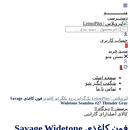
منــــــــــــو
دستــرسی
حساب
کاربری
(:
سبـد
خرید
بستن منو
0
صفحه اصلی
شگفت انگیز شو
تماس با ما
لنزوپلاس | LensoPlus
بک‌گراند
پرده بکگراند
کاغذی
فون کاغذی Savage
Widetone Seamless #27 Thunder Gray
پرسش
0
دیدگاه
0
کالای اصل
دارای گارانتی
فون کاغذی Savage Widetone