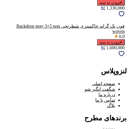
افزودن به سبد
1,330,000
فون بک گراند خاکستری شطرنجی Backdrop gray 3×5 non
woven
0.0
افزودن به سبد
1,600,000
لنزوپلاس
صفحه اصلی
شگفت انگیز شو
درباره ما
تماس با ما
بلاگ
برندهای مطرح