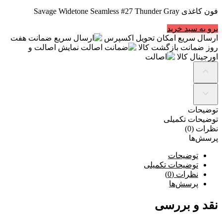
فون کاغذی Savage Widetone Seamless #27 Thunder Gray
برو به سبد خرید
ارسال سریع
امکان تحویل اکسپرس
ضمانت
هفت
روز ضمانت بازگشت کالا
اصالت
نمایش اصالت و
اورجینال کالا
توضیحات
توضیحات تکمیلی
نظرات (0)
پرسش‌ها
توضیحات
توضیحات تکمیلی
نظرات (0)
پرسش‌ها
نقد و بررسی