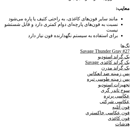
معایب:
مانند سایر فون‌های کاغذی، به راحتی کثیف یا پاره می‌شود
نسبت به فون‌های پارچه‌ای دوام کمتری دارد و قابل شستشو
نیست
برای استفاده به سیستم نگهدارنده فون نیاز دارد
تگ‌ها
Savage Thunder Gray #27
بک گراند استودیو
بک گراند کاغذی Savage
بک گراند مدرن
پس زمینه ضد انعکاس
پس زمینه طوسی تیره
تجهیزات استودیو
سوج تاندر گری
عکاسی پرتره
عکاسی شرکتی
فون آتلیه
فون عکاسی خاکستری
فون کاغذی
هِدشات