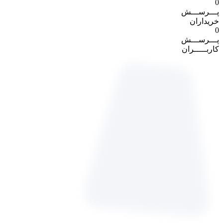
0
پـــرســـش
خریداران
0
پـــرســـش
کاربـــــران