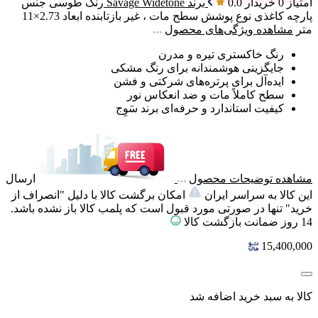
امتیاز 0 خریدار
0.0
برند
Savage Widetone
رنگ
طوسی
جنس
پارچه
کاغذی
نوع پوشش سطح
مات ، غیر بازتابنده
ابعاد
2.73×11
متر
مشاهده ویژگی‌های محصول
رنگ خاکستری تیره و مدرن
جایگزینی هوشمندانه برای رنگ مشکی
ایده‌آل برای پرتره‌های شرکتی و فشن
سطح کاملاً مات و ضد انعکاس نور
کیفیت استاندارد و حرفه‌ای برند سَوِج
مشاهده توضیحات محصول
ارسال
این کالا به سراسر ایران
امکان برگشت کالا با دلیل "انصراف از
خرید" تنها در صورتی مورد قبول است که پلمب کالا باز نشده باشد.
14 روز ضمانت بازگشت کالا
15,400,000
کالا به سبد خرید اضافه شد