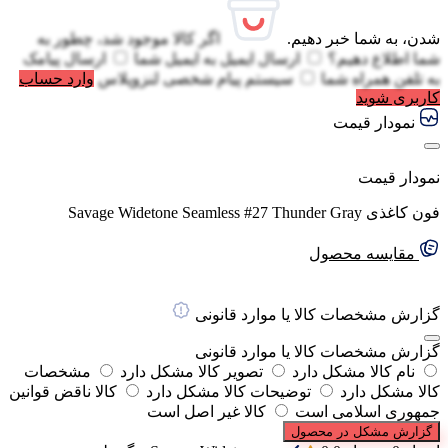
شدن، به شما خبر دهیم.
اگر کالا موجود شد، چطور به
شما اطلاع دهیم؟
ارسال ایمیل به
ایمیل شما
ارسال پیامک
به
تلفن همراه شما
سیستم پیام شخصی لنزوپلاس
وارد حساب
کاربری شوید
نمودار قیمت
نمودار قیمت
فون کاغذی Savage Widetone Seamless #27 Thunder Gray
مقایسه محصول
گزارش مشخصات کالا یا موارد قانونی
گزارش مشخصات کالا یا موارد قانونی
نام کالا مشکل دارد
تصویر کالا مشکل دارد
مشخصات
کالا مشکل دارد
توضیحات کالا مشکل دارد
کالا ناقض قوانین
جمهوری اسلامی است
کالا غیر اصل است
گزارش مشکل در محصول