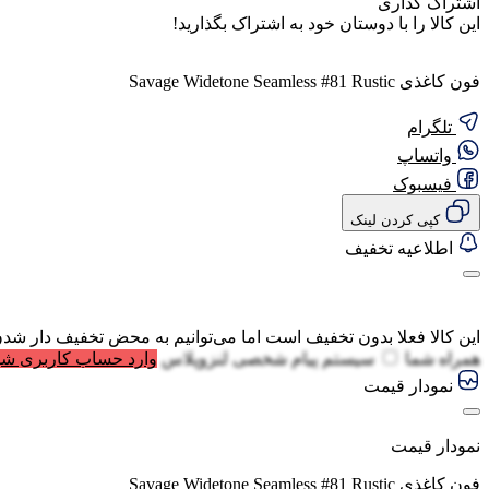
اشتراک گذاری
این کالا را با دوستان خود به اشتراک بگذارید!
فون کاغذی Savage Widetone Seamless #81 Rustic
تلگرام
واتساپ
فیسبوک
کپی کردن لینک
اطلاعیه تخفیف
این کالا فعلا بدون تخفیف است اما می‌توانیم به محض تخفیف دار شدن
همراه شما
سیستم پیام شخصی لنزوپلاس
وارد حساب کاربری شو
نمودار قیمت
نمودار قیمت
فون کاغذی Savage Widetone Seamless #81 Rustic