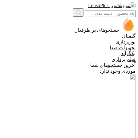
جستجوهای پر طرفدار
گیمبال
نورپردازی
تجهیزات صدا
بکگراند
فیلم برداری
آخرین جستجوهای شما
موردی وجود ندارد