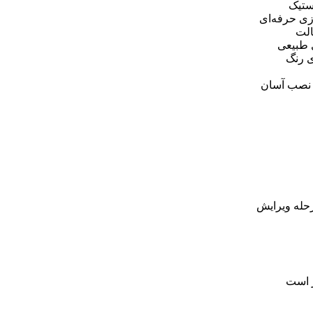
زی حرفه‌ای
الت
ی طبیعی
ی رنگ
 نصب آسان
حله ویرایش
ر است