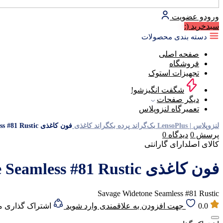
ورود
و عضویت
سبد‌خرید
(:
دسته بندی محصولات
صفحه اصلی
فروشگاه
تجهیزات استوک
شگفت انگیزشو!
دیگر صفحات
تعمیرگاه لنزوپلاس
لنزوپلاس | LensoPlus
بک‌گراند
پرده بکگراند
کاغذی
فون کاغذی Savage Widetone Seamless #81 Rustic
پرسش
0
دیدگاه
0
کالای اصل
دارای گارانتی
فون کاغذی Savage Widetone Seamless #81 Rustic
Savage Widetone Seamless #81 Rustic
0.0
جهت افزودن به علاقمندی وارد شوید
اشتراک گذاری 