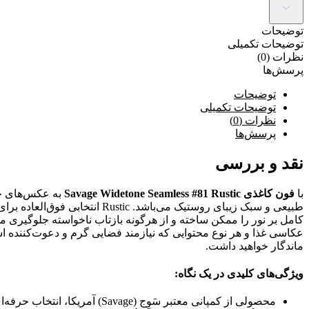
توضیحات
توضیحات تکمیلی
نظرات (0)
پرسش‌ها
توضیحات
توضیحات تکمیلی
نظرات (0)
پرسش‌ها
نقد و بررسی
با
فون کاغذی Savage Widetone Seamless #81 Rustic
به عکس‌های خو
طبیعی و سبک زیبای روستیک می‌
عکاسی غذا و هر نوع محتوایی که نیازمند فضایی گرم و دعوت‌کننده ا
ماندگار خواهید داشت.
ویژگی‌های کلیدی در یک نگاه:
محصولی از کمپانی معتبر سَوِج (Savage) آمریکا، انتخاب حرفه‌ای‌ها