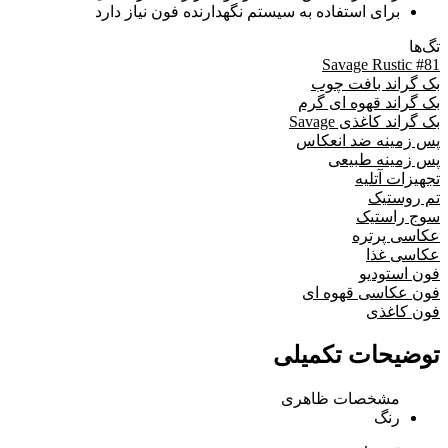
برای استفاده به سیستم نگهدارنده فون نیاز دارد
تگ‌ها
Savage Rustic #81
بک گراند بافت چوب
بک گراند قهوه ای گرم
بک گراند کاغذی Savage
پس زمینه ضد انعکاس
پس زمینه طبیعی
تجهیزات آتلیه
تم روستیک
سوج راستیک
عکاسی پرتره
عکاسی غذا
فون استودیو
فون عکاسی قهوه ای
فون کاغذی
توضیحات تکمیلی
مشخصات ظاهری
رنگ