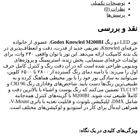
توضیحات تکمیلی
نظرات (0)
پرسش‌ها
نقد و بررسی
نور LED دو رنگ
Godox Knowled M200BI
، عضوی از خانواده
حرفه‌ای Knowled، تعریفی جدید از قدرت، دقت و انعطاف‌پذیری در
یک بدنه کامپکت ارائه می‌دهد. این نور با توان واقعی ۲۳۰ وات، برای
تولیدات حرفه‌ای سینمایی، پخش زنده، استریمینگ و پروژه‌های
ویدیویی طراحی شده است که در آن دقت رنگ و کنترل کامل حرف
اول را می‌زند. با دامنه دمای رنگ گسترده از ۲۸۰۰ تا ۶۵۰۰ کلوین،
می‌توانید به سادگی نور خود را با نور محیطی هماهنگ کرده و به
طبیعی‌ترین رنگ‌ها دست یابید. شاخص‌های وفاداری رنگ CRI 96 و
TLCI 97 تضمین می‌کنند که رنگ پوست و اشیاء با بالاترین دقت و
کاملاً طبیعی ثبت شوند. M200BI با گزینه‌های کنترل همه‌جانبه
شامل DMX، اپلیکیشن بلوتوث و قابلیت تغذیه با باتری V-Mount،
همراهی ایده‌آل برای کار در استودیو و لوکیشن‌های مختلف است.
ویژگی‌های کلیدی در یک نگاه: