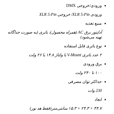
ورودی/خروجی DMX
ورودی XLR 5-Pin/ خروجی XLR 5-Pin
منبع تغذیه
آداپتور برق AC (همراه محصول)، باتری (به صورت جداگانه
تهیه می‌شود)
نوع باتری قابل استفاده
۲ عدد باتری V-Mount با ولتاژ ۱۴.۸ یا ۲۶ ولت
برق ورودی
۱۰۰ تا ۲۴۰ ولت
حداکثر توان مصرفی
230 وات
ابعاد
۴۴.۷ × ۲۴.۳ × ۱۵.۳ سانتی‌متر(فقط هد نور)