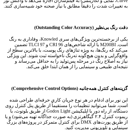
Curve، نمایی و لگاریتمی) به فیلم‌سازان اجازه می‌دهد تا واکنش نور
به تغییرات شدت را دقیقاً مطابق با نیاز صحنه خود شبیه‌سازی کنند.
دقت رنگ بی‌نظیر (Outstanding Color Accuracy)
یکی از برجسته‌ترین ویژگی‌های سری Knowled، وفاداری به رنگ
است. M200BI با ارائه شاخص‌های CRI 96 و TLCI 97 تضمین
می‌کند که رنگ‌ها، به ویژه تناژهای رنگ پوست، با بالاترین سطح از
واقع‌گرایی و بدون هیچ‌گونه ته‌رنگ ناخواسته ثبت شوند. این ویژگی
نیاز به اصلاح رنگ در مرحله پس‌تولید را به حداقل می‌رساند و
نتیجه‌ای طبیعی و سینمایی را از همان ابتدا خلق می‌کند.
گزینه‌های کنترل همه‌جانبه (Comprehensive Control Options)
این نور برای ادغام در هر نوع جریان کاری حرفه‌ای طراحی شده
است. شما می‌توانید تنظیمات را مستقیماً از طریق پنل کنترل روی
دستگاه، از راه دور با اپلیکیشن Godox Light از طریق بلوتوث، با
ریموت کنترل ۲.۴ گیگاهرتزی (به صورت جداگانه تهیه می‌شود) و یا
از طریق پورت‌های DMX برای کنترل متمرکز در پروژه‌های بزرگ
سینمایی و تلویزیونی مدیریت کنید.