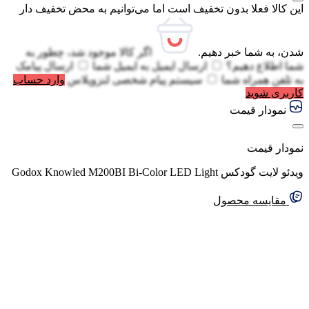
این کالا فعلا بدون تخفیف است اما می‌توانیم به محض تخفیف دار
شدن، به شما خبر دهیم.
اگر کالا موجود شد، چطور به
شما اطلاع دهیم؟
ارسال ایمیل به
ایمیل شما
ارسال پیامک
به
تلفن همراه شما
سیستم پیام شخصی لنزوپلاس
وارد حساب
کاربری شوید
نمودار قیمت
نمودار قیمت
ویدئو لایت گودکس Godox Knowled M200BI Bi-Color LED Light
مقایسه محصول