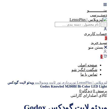
منــــــــــــو
دستــرسی
حساب
کاربری
(:
سبـد
خرید
بستن منو
0
صفحه اصلی
شگفت انگیز شو
تماس با ما
لنزوپلاس | LensoPlus
نورپردازی
نور ثابت
ویدیولایت
ویدئو لایت گودکس
Godox Knowled M200BI Bi-Color LED Light
پرسش
0
دیدگاه
0
کالای اصل
دارای گارانتی
ویدئو لایت گودکس Godox