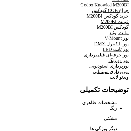
Godox Knowled M200BI
چراغ COB گودکس
خرید گودکس M200BI
قیمت M200BI
گودکس M200BI
مانت بوئنز
نور V-Mount
نور با کنترل DMX
نور ثابت LED
نور حرفه‌ای فیلمبرداری
نور دو رنگ
نورپردازی استودیویی
نورپردازی سینمایی
ویدئو لایت
توضیحات تکمیلی
مشخصات ظاهری
رنگ
مشکی
دیگر ویژگی ها