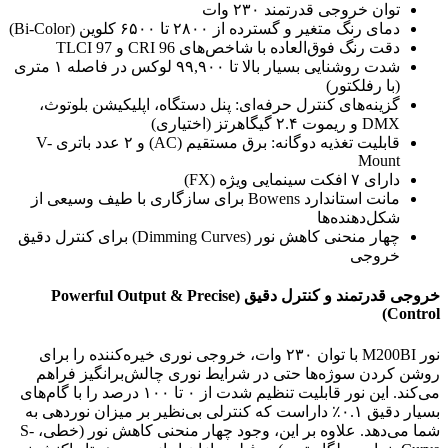
توان خروجی قدرتمند ۲۳۰ وات
دمای رنگ متغیر و گسترده از ۲۸۰۰ تا ۶۵۰۰ کلوین (Bi-Color)
دقت رنگ فوق‌العاده با شاخص‌های CRI 96 و TLCI 97
شدت روشنایی بسیار بالا تا ۹۹,۹۰۰ لوکس در فاصله ۱ متری
(با رفلکتور)
گزینه‌های کنترل حرفه‌ای: پنل دستگاه، اپلیکیشن بلوتوث،
DMX و ریموت ۲.۴ گیگاهرتز (اختیاری)
قابلیت تغذیه دوگانه: برق مستقیم (AC) و ۲ عدد باتری V-
Mount
دارای ۷ افکت سینمایی ویژه (FX)
مانت استاندارد Bowens برای سازگاری با طیف وسیعی از
شکل‌دهنده‌ها
چهار منحنی کاهش نور (Dimming Curves) برای کنترل دقیق
خروجی
خروجی قدرتمند و کنترل دقیق (Powerful Output & Precise
Control)
نور M200BI با توان ۲۳۰ وات، خروجی نوری خیره‌کننده را برای
روشن کردن سوژه‌ها حتی در شرایط نوری چالش‌برانگیز فراهم
می‌کند. این نور قابلیت تنظیم شدت از ۰ تا ۱۰۰ درصد را با گام‌های
بسیار دقیق ۰.۱٪ داراست که کنترلی بی‌نظیر بر میزان نوردهی به
شما می‌دهد. علاوه بر این، وجود چهار منحنی کاهش نور (خطی، S-