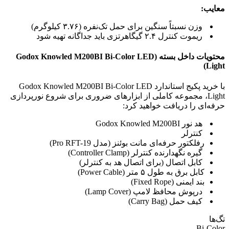
معایب:
وزن نسبتاً سنگین برای حمل تک‌نفره (۳.۷۶ کیلوگرم)
ریموت کنترل ۲.۴ گیگاهرتزی باید جداگانه تهیه شود
محتویات داخل بسته (Godox Knowled M200BI Bi-Color LED
Light)
با خرید پکیج استاندارد Godox Knowled M200BI Bi-Color LED
Light، مجموعه کاملی از ابزارهای ضروری برای شروع نورپردازی
حرفه‌ای را دریافت خواهید کرد:
هد نور Godox Knowled M200BI
کنترلر
رفلکتور حرفه‌ای مانت بوئنز (مدل Pro RFT-19)
گیره نگهدارنده کنترلر (Controller Clamp)
کابل اتصال (برای اتصال هد به کنترلر)
کابل برق به طول ۵ متر (Power Cable)
بند ایمنی (Fixed Rope)
درپوش محافظ لامپ (Lamp Cover)
کیف حمل (Carry Bag)
تگ‌ها
Bi-Color