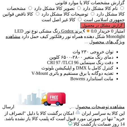
گزارش مشخصات کالا یا موارد قانونی
نام کالا مشکل دارد
تصویر کالا مشکل دارد
مشخصات
کالا مشکل دارد
توضیحات کالا مشکل دارد
کالا ناقض قوانین
جمهوری اسلامی است
کالا غیر اصل است
گزارش مشکل در محصول
امتیاز 0 خریدار
0.0
برند
Godox
رنگ
مشکی
نوع نور
LED
Monolight
شکل دهنده همراه نور
رفلکتور
کیف حمل
دارد
مشاهده
ویژگی‌های محصول
توان خروجی ۲۳۰ وات
دمای رنگ متغیر ۲۸۰۰-۶۵۰۰ کلوین
دقت رنگ سینمایی CRI 97 /TLCI 96
کنترل کامل با DMX و اپلیکیشن بلوتوث
تغذیه دوگانه با برق مستقیم و باتری V-Mount
مانت استاندارد Bowens
مشاهده توضیحات محصول
ارسال
این کالا به سراسر ایران
امکان برگشت کالا با دلیل "انصراف از
خرید" تنها در صورتی مورد قبول است که پلمب کالا باز نشده باشد.
14 روز ضمانت بازگشت کالا