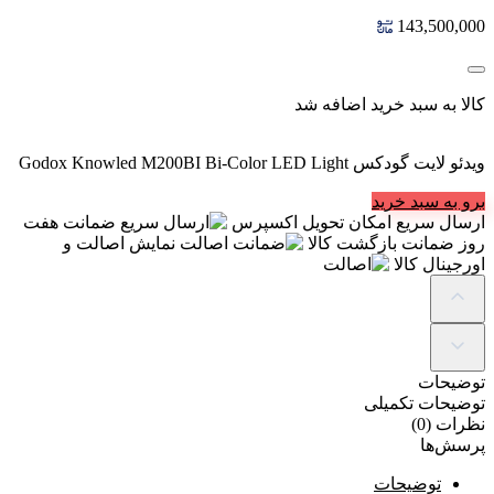
143,500,000
کالا به سبد خرید اضافه شد
ویدئو لایت گودکس Godox Knowled M200BI Bi-Color LED Light
برو به سبد خرید
ارسال سریع
امکان تحویل اکسپرس
ضمانت
هفت
روز ضمانت بازگشت کالا
اصالت
نمایش اصالت و
اورجینال کالا
توضیحات
توضیحات تکمیلی
نظرات (0)
پرسش‌ها
توضیحات