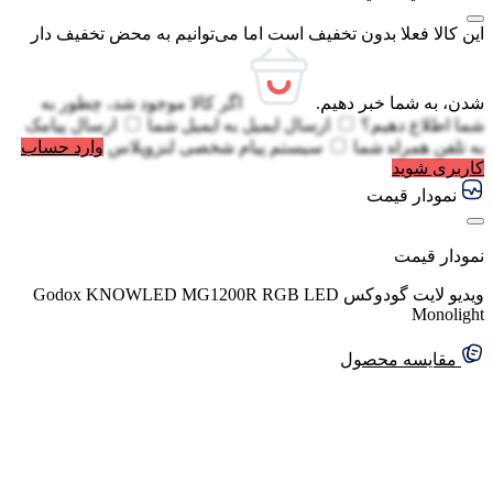
این کالا فعلا بدون تخفیف است اما می‌توانیم به محض تخفیف دار
شدن، به شما خبر دهیم.
اگر کالا موجود شد، چطور به
شما اطلاع دهیم؟
ارسال ایمیل به
ایمیل شما
ارسال پیامک
به
تلفن همراه شما
سیستم پیام شخصی لنزوپلاس
وارد حساب
کاربری شوید
نمودار قیمت
نمودار قیمت
ویدیو لایت گودوکس Godox KNOWLED MG1200R RGB LED
Monolight
مقایسه محصول