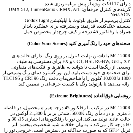
دارای 17 افکت ویژه از پیش برنامه‌ریزی شده
گزینه‌های کنترل حرفه‌ای: DMX 512, LumenRadio CRMX, Art-
Net/sACN
کنترل بی‌سیم از طریق بلوتوث با اپلیکیشن Godox Light
سیستم خنک‌کننده قدرتمند و پیشرفته برای عملکرد پایدار
همراه با رفلکتور 45 درجه و کیف چرخ‌دار مخصوص حمل
صحنه‌های خود را رنگ‌آمیزی کنید (Color Your Scenes)
MG1200R با داشتن نهایت کنترل بر روی رنگ، دارای حالت‌های
CCT, HSI, RGBW, GEL, XY و FX برای دسترسی به طیف
وسیعی از رنگ‌ها است تا بتوانید به ظاهرها و افکت‌های متفاوتی
برای صحنه‌های خود دست یابید. این نور گستره دمای رنگ وسیعی از
1800 تا 10,000 کلوین را با شاخص‌های دقت رنگ CRI 96 و TLCI 95
ارائه می‌دهد تا بازتولید رنگ با کیفیت حرفه‌ای را تضمین کند.
روشنایی فوق‌العاده (Extreme Brightness)
MG1200R در ترکیب با رفلکتور 45 درجه همراه محصول، در فاصله
3 متری و در دمای رنگ 5600K، شدتی برابر با 21,300 لوکس در
حالت عادی تولید می‌کند. این نور با رفلکتورهای اختیاری 15، 30 و
60 درجه کار می‌کند تا به بیان خلاقانه شما شخصیت ببخشد. لنز
فرنل GF14 که به صورت جداگانه در دسترس است، خروجی نور را