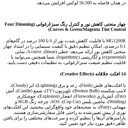
در همان فاصله به 56,500 لوکس افزایش می‌دهد.
چهار منحنی کاهش نور و کنترل رنگ سبز/ارغوانی (Four Dimming
Curves & Green/Magenta Tint Control)
MG1200R با قابلیت کاهش شدت نور از 0 تا 100 درصد در گام‌های
0.1 درصدی، امکان تنظیم دقیق با کیفیت سینمایی را در امتداد چهار
منحنی کاهش نور ارائه می‌دهد: خطی (linear)، S-curve، نمایی
(exponential) و لگاریتمی (logarithmic). شما همچنین می‌توانید با
قابلیت تنظیم شیفت سبز/ارغوانی، به تنظیمات دقیقی دست یابید.
14 افکت خلاقانه (Creative Effects)
با افکت‌های فلش (Flash)، رعد و برق (Lightning)، ابر (Cloudy)،
لامپ شکسته (Broken Bulb)، تلویزیون (TV)، شمع (Candle)، آتش
(Fire)، آتش‌بازی (Fireworks)، انفجار (Explosion)، جوشکاری
(Welding)، ماشین پلیس (Cop Car)، SOS، چرخه رنگ RGB و
مهمانی (Party)، به صحنه‌های خود واقع‌گرایی ببخشید. این افکت‌های
نوری از پیش تعیین‌شده به راحتی قابل سفارشی‌سازی هستند.
پارامترهای آن‌ها را تنظیم کرده و سرعت‌های مختلفی را برای یافتن
ظاهر دقیق مورد نیاز خود تعیین کنید.