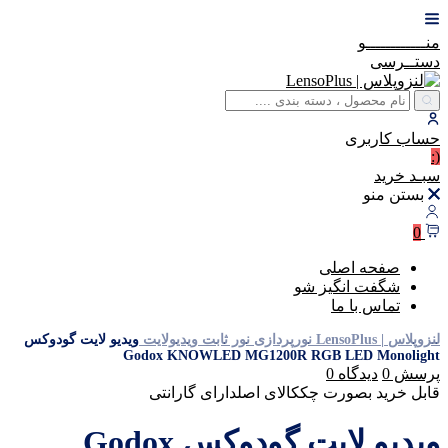
منــــــــــــو
دستــرسی
حساب
کاربری
(:
سبـد
خرید
بستن منو
0
صفحه اصلی
شگفت انگیز شو
تماس با ما
لنزوپلاس | LensoPlus
نورپردازی
نور ثابت
ویدیولایت
ویدیو لایت گودوکس
Godox KNOWLED MG1200R RGB LED Monolight
پرسش
0
دیدگاه
0
قابل خرید بصورت چک
کالای اصل
دارای گارانتی
ویدیو لایت گودوکس Godox