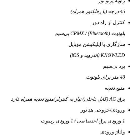
زاویه پرتو نور
45 درجه (با رفلکتور همراه)
کنترل از راه دور
بلوتوث (Bluetooth) / CRMX بی‌سیم
سازگاری با اپلیکیشن موبایل
KNOWLED (اندروید و iOS)
برد بی‌سیم
40 متر برای بلوتوث
منبع تغذیه
برق AC (کابل داخلی) نیاز به کنترلر/منبع تغذیه همراه دارد
ورودی/خروجی هد نور
1 ورودی برق اختصاصی / 1 ورودی ریموت
ولتاژ ورودی