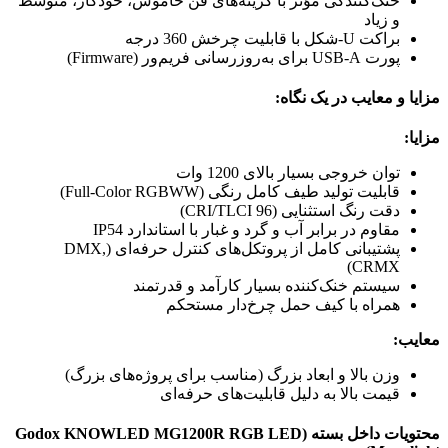
خنک‌کنندگی مؤثر با گزینه‌های فن خاموش، خودکار، متوسط
و زیاد
براکت U-شکل با قابلیت چرخش 360 درجه
پورت USB-A برای به‌روزرسانی فریم‌ور (Firmware)
مزایا و معایب در یک نگاه:
مزایا:
توان خروجی بسیار بالای 1200 وات
قابلیت تولید طیف کامل رنگی (Full-Color RGBWW)
دقت رنگ استثنایی (CRI/TLCI 96)
مقاوم در برابر آب و گرد و غبار با استاندارد IP54
پشتیبانی کامل از پروتکل‌های کنترل حرفه‌ای (DMX,
CRMX)
سیستم خنک‌کننده بسیار کارآمد و قدرتمند
همراه با کیف حمل چرخ‌دار مستحکم
معایب:
وزن بالا و ابعاد بزرگ (مناسب برای پروژه‌های بزرگ)
قیمت بالا به دلیل قابلیت‌های حرفه‌ای
محتویات داخل بسته (Godox KNOWLED MG1200R RGB LED