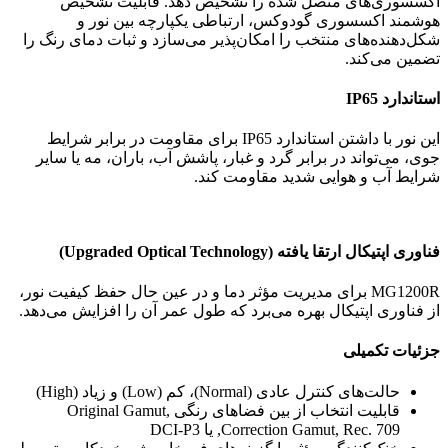
اکسسوری‌های متصل شده را تشخیص دهد. قابلیت تشخیص
هوشمند اکسسوری گودوکس، ارتباطی یکپارچه بین نور و
شکل‌دهنده‌های منتخب را امکان‌پذیر می‌سازد و ثبات دمای رنگ را
تضمین می‌کند.
استاندارد IP65
این نور با داشتن استاندارد IP65 برای مقاومت در برابر شرایط
جوی، می‌تواند در برابر گرد و غبار، پاشش آب، باران، مه یا سایر
شرایط آب و هوایی شدید مقاومت کند.
فناوری اپتیکال ارتقا یافته (Upgraded Optical Technology)
MG1200R برای مدیریت مؤثر دما و در عین حال حفظ کیفیت نور،
از فناوری اپتیکال بهره می‌برد که طول عمر آن را افزایش می‌دهد.
جزئیات تکمیلی
حالت‌های کنترل عادی (Normal)، کم (Low) و زیاد (High)
قابلیت انتخاب از بین فضاهای رنگی Original Gamut,
Correction Gamut, Rec. 709, یا DCI-P3