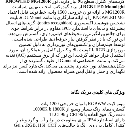
گزینه‌های کنترل سطح بالا نیاز دارید، نور
KNOWLED
MG1200R
RGB LED Monolight
از برند گودوکس انتخاب نهایی شماست.
MG1200R با ارائه توان خروجی 1500 وات، خط تولید قابل اعتماد
KNOWLED MG را با ارائه سازگاری با مانت G-Mount، قابلیت
تشخیص هوشمند اکسسوری (optics recognition)، گزینه‌های اتصال
پیشرفته و بدنه‌ای با استاندارد IP65 مقاوم در برابر شرایط جوی
برای چالش‌برانگیزترین محیط‌های فیلم‌برداری، گسترش می‌دهد.
این نور که با در نظر گرفتن نیاز حرفه‌ای‌ها طراحی شده است،
توسط فیلم‌سازان و تکنسین‌های نورپردازی به دلیل تضمین
نورپردازی RGB با کیفیت بالا و کنترل کامل بر عملکرد آن، مورد
استقبال قرار خواهد گرفت. این نور که از برق مستقیم (AC) تغذیه
می‌کند، با مانت اختصاصی G-mount از طیف گسترده‌ای از
شکل‌دهنده‌های نور اختیاری پشتیبانی می‌کند. یک هارد کیس نیز برای
نگهداری و حمل و نقل ایمن همراه محصول ارائه شده است.
ویژگی های کلیدی در یک نگاه:
مونو لایت RGBWW با توان خروجی 1200 وات
گستره دمای رنگ بسیار وسیع از 1800K تا 10000K
دقت رنگ فوق‌العاده با CRI 96 و TLCI 96
دارای استاندارد IP54 برای مقاومت در برابر آب و گرد و غبار
کنترل کامل بر روی رنگ با حالت‌های RGB, HSI, CCT, و Gel