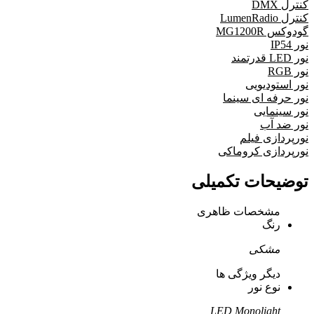
کنترل DMX
کنترل LumenRadio
گودوکس MG1200R
نور IP54
نور LED قدرتمند
نور RGB
نور استودیویی
نور حرفه ای سینما
نور سینمایی
نور ضد آب
نورپردازی فیلم
نورپردازی کروماکی
توضیحات تکمیلی
مشخصات ظاهری
رنگ
مشکی
دیگر ویژگی ها
نوع نور
LED Monolight