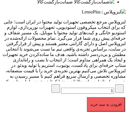
ضمانت‌بازگشت‌کالا
لنزوپلاس مرجع تخصصی تجهیزات تولید محتوا در ایران است؛ جایی
که برای انتخاب میکروفون استودیویی، تجهیزات نورپردازی، لوازم
استودیو خانگی و کیت‌های تولید محتوا با موبایل، یک مسیر شفاف و
حرفه‌ای پیش روی شما قرار می‌گیرد. تمام محصولات ارائه‌شده در
لنزوپلاس اصل و دارای گارانتی معتبر هستند و پیش از قرارگرفتن
در سایت، براساس تجربه‌ی واقعی تیم ما تست می‌شوند تا انتخابی
مطمئن و بی‌دردسر داشته باشید. هدف ما ساده‌کردن خرید تجهیزات
و ایجاد یک همراهی مداوم است؛ از انتخاب تا نصب و راه‌اندازی
ستاپ حرفه‌ای برای پادکست، یوتیوب، استریم یا تولید ویدئو. در
لنزوپلاس تلاش می‌کنیم بهترین تجربه‌ی خرید را با قیمت منصفانه،
مشاوره تخصصی و ارسال سریع فراهم کنیم تا مسیر رسیدن به
خروجی استاندارد برای خالقان محتوا کوتاه‌تر شود. ما باور داریم که
کیفیت صدا و تصویر، پایه‌ی هر محتوای حرفه‌ای است و مأموریت ما
کمک به ساخت همین کیفیت است.
برگشت به بالا
افزودن به سبد خرید
تمامی حقوق برای لنزوپلاس محفوظ می باشد.
1404