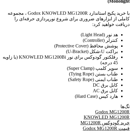
Monolight)
با خرید پکیج استاندارد Godox KNOWLED MG1200R ، مجموعه
کاملی از ابزارهای ضروری برای شروع نورپردازی حرفه‌ای را
دریافت خواهید کرد:
هد نور (Light Head)
کنترلر (Controller)
پوشش محافظ (Protective Cover)
براکت U-شکل (U-Bracket)
رفلکتور گودوکس برای نور KNOWLED MG1200Bi (با زاویه
45 درجه)
سوپر کلمپ (Super Clamp)
طناب بستن (Tying Rope)
طناب ایمنی (Safety Rope)
کابل برق DC
کابل برق AC
هارد کیس (Hard Case)
تگ‌ها
Godox MG1200R
KNOWLED MG1200R
خرید گودوکس MG1200R
قیمت Godox MG1200R