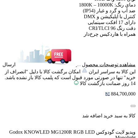
دمای رنگ: 1800K – 10000K
ضد آب و گرد و غبار (IP54)
کنترل با اپلیکیشن و DMX
دارای 17 افکت سینمایی
دقت رنگ CRI/TLCI 96
همراه با هاردکیس چرخ‌دار
مشاهده توضیحات محصول
ارسال
این کالا به سراسر ایران
امکان برگشت کالا با دلیل "انصراف از
خرید" تنها در صورتی مورد قبول است که پلمب کالا باز نشده باشد.
14 روز ضمانت بازگشت کالا
884,700,000
کالا به سبد خرید اضافه شد
ویدیو لایت گودوکس Godox KNOWLED MG1200R RGB LED
Monolight