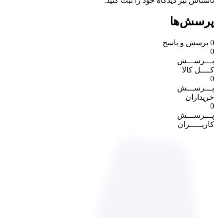
ناشناس نیز دیدگاه خود را ثبت کنید.
پرسش‌ها
0
پرسش و پاسخ
0
پـــرســـش
کــــل کالا
0
پـــرســـش
خریداران
0
پـــرســـش
کاربـــــران