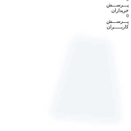
پـــرســـش
خریداران
0
پـــرســـش
کاربـــــران