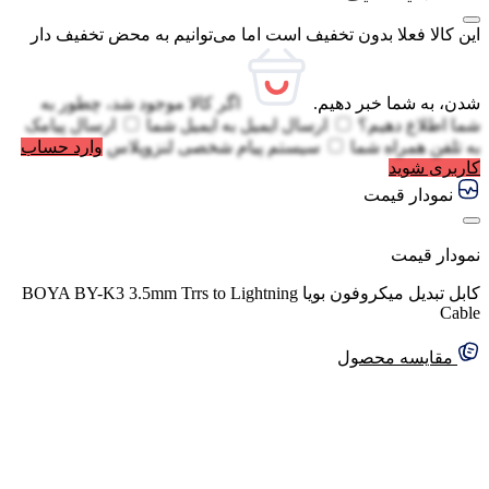
این کالا فعلا بدون تخفیف است اما می‌توانیم به محض تخفیف دار
شدن، به شما خبر دهیم.
اگر کالا موجود شد، چطور به
شما اطلاع دهیم؟
ارسال ایمیل به
ایمیل شما
ارسال پیامک
به
تلفن همراه شما
سیستم پیام شخصی لنزوپلاس
وارد حساب
کاربری شوید
نمودار قیمت
نمودار قیمت
کابل تبدیل میکروفون بویا BOYA BY-K3 3.5mm Trrs to Lightning
Cable
مقایسه محصول