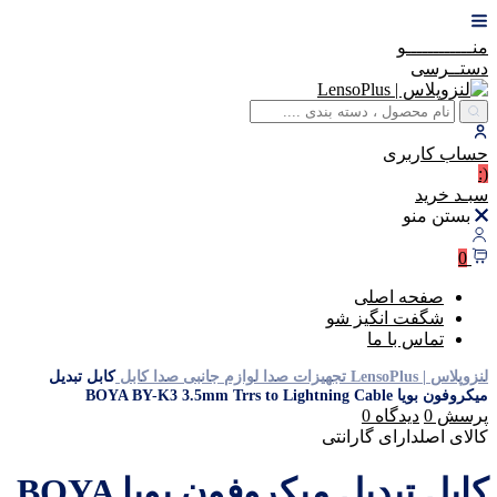
منــــــــــــو
دستــرسی
حساب
کاربری
(:
سبـد
خرید
بستن منو
0
صفحه اصلی
شگفت انگیز شو
تماس با ما
لنزوپلاس | LensoPlus
تجهیزات صدا
لوازم جانبی صدا
کابل
کابل تبدیل
میکروفون بویا BOYA BY-K3 3.5mm Trrs to Lightning Cable
پرسش
0
دیدگاه
0
کالای اصل
دارای گارانتی
کابل تبدیل میکروفون بویا BOYA