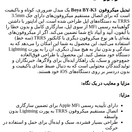
تبدیل میکروفون
Boya BY-K3
یک مبدل ضروری، کوتاه و باکیفیت
است که برای اتصال مستقیم میکروفون‌های دارای جک 3.5mm
TRRS به دستگاه‌های اپل طراحی شده است. این آداپتور با داشتن
گواهینامه رسمی MFi از سوی اپل، سازگاری کامل و بدون خطا را
با آیفون، آیپد و آیپاد تاچ شما تضمین می‌کند. اگر از میکروفون‌های
یقه‌ای یا هر نوع میکروفون دیگری با کانکتور TRRS (سه خط)
استفاده می‌کنید، این محصول به شما این امکان را می‌دهد که به
سادگی و بدون نیاز به هیچ مبدل دیگری، آن را به پورت Lightning
دستگاه خود متصل کنید. این محصول با طراحی فوق‌العاده
جمع‌وجور و سبک، یک راهکار ایده‌آل برای ولاگرها، خبرنگاران و
تولیدکنندگان محتوایی است که به دنبال ضبط صدای باکیفیت و
بدون دردسر بر روی دستگاه‌های iOS خود هستند.
مزایا و معایب در یک نگاه:
مزایا:
دارای تأییدیه رسمی Apple MFi برای تضمین سازگاری
اتصال مستقیم میکروفون TRRS به پورت Lightning بدون
واسطه
طراحی بسیار فشرده، سبک و ایده‌آل برای حمل و استفاده در
حرکت