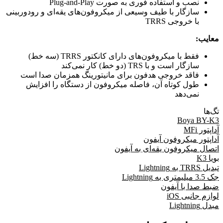
نصب و استفاده فوری به صورت Plug-and-Play
سازگار با طیف وسیعی از میکروفون‌های یقه‌ای و رودوربینی
با خروجی TRRS
معایب:
فقط با میکروفون‌های دارای کانکتور TRRS (سه خط)
سازگار است و با TRS (دو خط) کار نمی‌کند
فاقد خروجی هدفون برای مانیتورینگ همزمان صدا است
طول کوتاه آن، فاصله میکروفون از دستگاه را افزایش
نمی‌دهد
تگ‌ها
Boya BY-K3
آداپتور MFi
آداپتور میکروفون آیفون
اتصال میکروفون یقه‌ای به آیفون
بویا K3
تبدیل TRRS به Lightning
جک 3.5 میلیمتری به Lightning
ضبط صدا با آیفون
لوازم جانبی iOS
مبدل Lightning