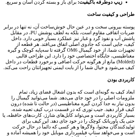
زیپ دوطرفه باکیفیت:
برای باز و بسته کردن آسان و سریع.
طراحی و کیفیت ساخت
پوسته بیرونی سخت و در عین حال خوش‌ساخت آن، نه تنها در برابر
ضربات اتفاقی مقاوم است، بلکه به لطف پوشش PU، در مقابل
پاشش آب و نفوذ گرد و غبار نیز عملکرد بسیار خوبی دارد. داخل
کیف، جایی است که جادوی اصلی اتفاق می‌افتد. هر قطعه از
تجهیزات شما، از خود گیمبال OM6 گرفته تا سه‌پایه کوچک و گیره
مغناطیسی، جایگاه اختصاصی خود را دارد. این طراحی قالبی
(Molded) مانع از هرگونه حرکت اضافی و برخورد قطعات در داخل
کیف می‌شود و خیال شما را از بابت ایمنی تجهیزاتتان راحت می‌کند.
کاربردی بودن
ابعاد کیف به گونه‌ای است که بدون اشغال فضای زیاد، تمام
ملزومات اصلی را در خود جای می‌دهد. شما می‌توانید گیمبال را
بدون نیاز به جدا کردن گیره مغناطیسی (در حالت تا شده) درون
کیف قرار دهید. جیب توری که در قسمت درب کیف تعبیه شده،
بسیار کاربردی است و می‌تواند کابل‌های شارژ، کارت‌های حافظه، یا
حتی یک پاوربانک کوچک را در خود جای دهد. این کیف برای
تولیدکنندگان محتوا، ولاگرها و هر کسی که دائماً در حال حرکت
است و می‌خواهد ستاپ فیلمبرداری موبایل خود را همیشه آماده و