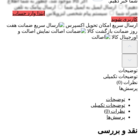
شما خبر دهیم.
اگر کالا موجود شد، چطور به شما اطلاع
دهیم؟
ارسال ایمیل به
ایمیل شما
ارسال پیامک به
تلفن
همراه شما
سیستم پیام شخصی لنزوپلاس
ابتدا وارد حساب
کاربری شوید
ارسال سریع
امکان تحویل اکسپرس
ضمانت
هفت
روز ضمانت بازگشت کالا
اصالت
نمایش اصالت و
اورجینال کالا
توضیحات
توضیحات تکمیلی
نظرات (0)
پرسش‌ها
توضیحات
توضیحات تکمیلی
نظرات (0)
پرسش‌ها
نقد و بررسی