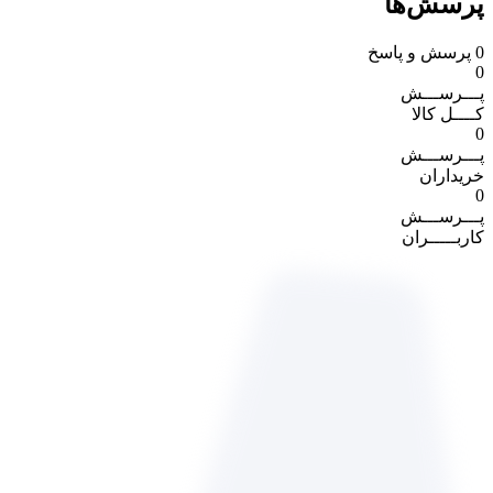
پرسش‌ها
0
پرسش و پاسخ
0
پـــرســـش
کــــل کالا
0
پـــرســـش
خریداران
0
پـــرســـش
کاربـــــران