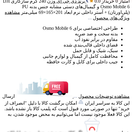
امتیاز 0 خریدار
0.0
برند
دی جی آی
وزن
240 گرم
سازگاری
DJI
Osmo Mobile 6 و گیمبال‌های دستی مشابه
جنس بدنه
PU
(پلی‌اورتان) + آستر داخلی نرم
ابعاد
201×165×69 میلی‌متر
مشاهده
ویژگی‌های محصول
طراحی اختصاصی برای Osmo Mobile 6
بدنه سخت و ضد ضربه
مقاوم در برابر نفوذ آب
فضای داخلی قالب‌بندی شده
سبک، شیک و قابل حمل
محافظت کامل از گیمبال و لوازم جانبی
جیب داخلی برای کابل و کارت حافظه
مشاهده توضیحات محصول
ارسال
این کالا به سراسر ایران
امکان برگشت کالا با دلیل "انصراف از
خرید" تنها در صورتی مورد قبول است که پلمب کالا باز نشده باشد.
این کالا فعلا موجود نیست اما می‌توانیم به محض موجود شدن، به