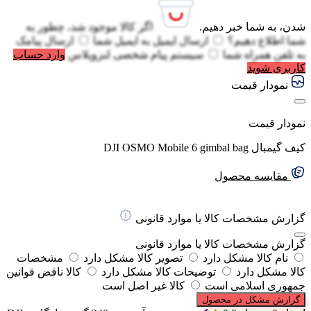
شدن، به شما خبر دهیم.
اگر کالا موجود شد، چطور به
شما اطلاع دهیم؟
ارسال ایمیل به
ایمیل شما
ارسال پیامک
به
تلفن همراه شما
سیستم پیام شخصی لنزوپلاس
وارد حساب
کاربری شوید
نمودار قیمت
نمودار قیمت
کیف گیمبال DJI OSMO Mobile 6 gimbal bag
مقایسه محصول
گزارش مشخصات کالا یا موارد قانونی
گزارش مشخصات کالا یا موارد قانونی
نام کالا مشکل دارد
تصویر کالا مشکل دارد
مشخصات
کالا مشکل دارد
توضیحات کالا مشکل دارد
کالا ناقض قوانین
جمهوری اسلامی است
کالا غیر اصل است
گزارش مشکل در محصول