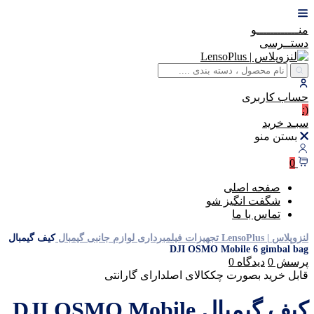
منــــــــــــو
دستــرسی
حساب
کاربری
(:
سبـد
خرید
بستن منو
0
صفحه اصلی
شگفت انگیز شو
تماس با ما
لنزوپلاس | LensoPlus
تجهیزات فیلمبرداری
لوازم جانبی گیمبال
کیف گیمبال
DJI OSMO Mobile 6 gimbal bag
پرسش
0
دیدگاه
0
قابل خرید بصورت چک
کالای اصل
دارای گارانتی
کیف گیمبال DJI OSMO Mobile