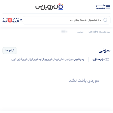
منــــــــــــو
دستــرسی
حساب
سبـد
(:
کاربری
خرید
0 کالا
لنزوپلاس | LensoPlus
سونی
سونی
فیلتر ها
مرتب‌سازی
جدیدترین
بروزترین ها
پرفروش ترین
پربازدید ترین
ارزان ترین
گران ترین
موردی یافت نشد