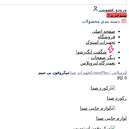
ورود
و عضویت
سبد‌خرید
(:
دسته بندی محصولات
صفحه اصلی
فروشگاه
تجهیزات استوک
شگفت انگیزشو!
دیگر صفحات
تعمیرگاه لنزوپلاس
لنزوپلاس | LensoPlus
تجهیزات صدا
میکروفون بی سیم
0 کالا
رکورد صدا
لوازم جانبی صدا