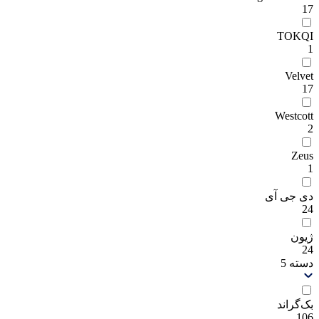
17
TOKQI
1
Velvet
17
Westcott
2
Zeus
1
دی جی آی
24
ژیون
24
دسته
5
بک‌گراند
106