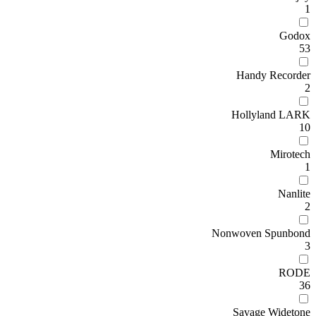
1
Godox
53
Handy Recorder
2
Hollyland LARK
10
Mirotech
1
Nanlite
2
Nonwoven Spunbond
3
RODE
36
Savage Widetone