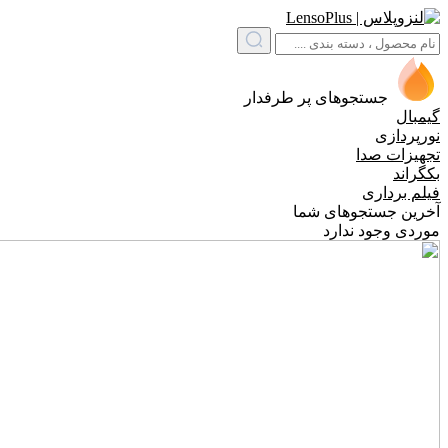
جستجوهای پر طرفدار
گیمبال
نورپردازی
تجهیزات صدا
بکگراند
فیلم برداری
آخرین جستجوهای شما
موردی وجود ندارد