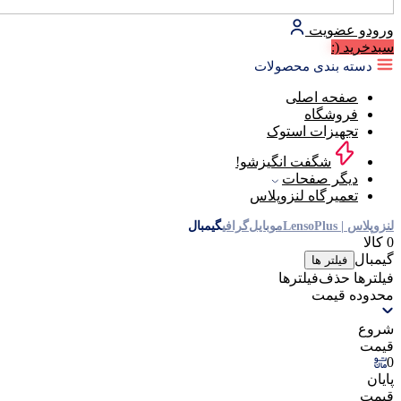
ورود
و عضویت
سبد‌خرید
(:
دسته بندی محصولات
صفحه اصلی
فروشگاه
تجهیزات استوک
شگفت انگیزشو!
دیگر صفحات
تعمیرگاه لنزوپلاس
لنزوپلاس | LensoPlus
موبایل‌گرافی
گیمبال
0 کالا
گیمبال
فیلتر ها
فیلترها
حذف‌فیلتر‌ها
محدوده قیمت
شروع
قیمت
0
پایان
قیمت