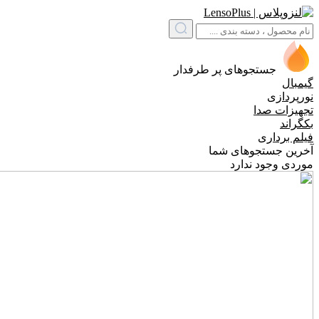
جستجوهای پر طرفدار
گیمبال
نورپردازی
تجهیزات صدا
بکگراند
فیلم برداری
آخرین جستجوهای شما
موردی وجود ندارد