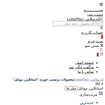
منــــــــــــو
دستــرسی
حساب
کاربری
(:
سبـد
خرید
بستن منو
0
صفحه اصلی
شگفت انگیز شو
تماس با ما
لنزوپلاس | LensoPlus
محصولات برچسب خورده “استابلایزر موبایل”
0 کالا
استابلایزر موبایل
فیلتر ها
مرتب‌سازی
جدیدترین