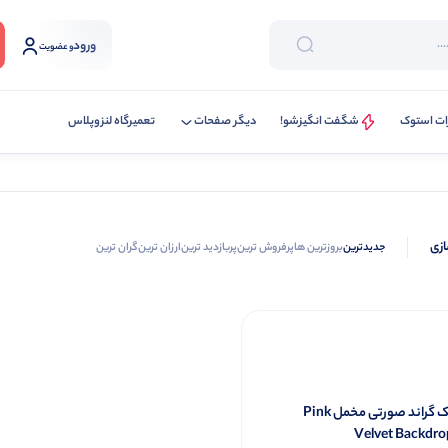
ورود
و عضویت
ات استوک
شگفت انگیزشو!
دیگر صفحات
تعمیرگاه لنزوپلاس
ازی
جدیدترین
بروزترین ها
پرفروش ترین
پربازدید ترین
ارزان ترین
گران ترین
فون بک گراند صورتی مخمل Pink
Velvet Backdr