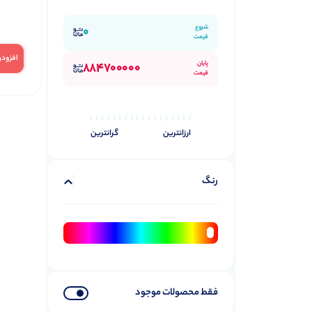
شروع
0
قیمت
افزودن
پایان
884700000
قیمت
ارزانترین
گرانترین
رنگ
فقط محصولات موجود