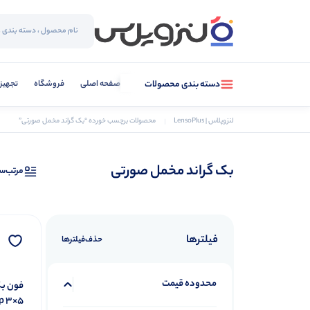
صفحه اصلی
فروشگاه
تجهیز
دسته بندی محصولات
لنزوپلاس | LensoPlus
محصولات برچسب خورده “بک گراند مخمل صورتی”
بک گراند مخمل صورتی
مرتب‌س
فیلترها
حذف‌فیلتر‌ها
محدوده قیمت
op 3×5