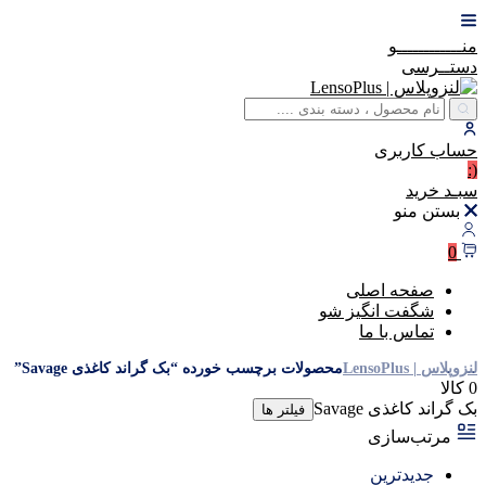
منــــــــــــو
دستــرسی
حساب
کاربری
(:
سبـد
خرید
بستن منو
0
صفحه اصلی
شگفت انگیز شو
تماس با ما
لنزوپلاس | LensoPlus
محصولات برچسب خورده “بک گراند کاغذی Savage”
0 کالا
بک گراند کاغذی Savage
فیلتر ها
مرتب‌سازی
جدیدترین