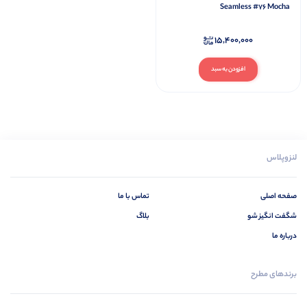
Seamless #76 Mocha
15,400,000
افزودن به سبد
لنزوپلاس
صفحه اصلی
تماس با ما
شگفت انگیز شو
بلاگ
درباره ما
برندهای مطرح