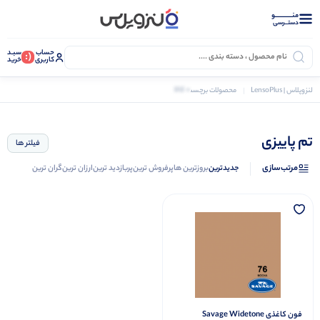
منــــــــــــو
دستــرسی
حساب
سبـد
(:
کاربری
خرید
0 کالا
لنزوپلاس | LensoPlus
محصولات برچسب خورده “تم پاییزی”
تم پاییزی
فیلتر ها
مرتب‌سازی
جدیدترین
بروزترین ها
پرفروش ترین
پربازدید ترین
ارزان ترین
گران ترین
فون کاغذی Savage Widetone