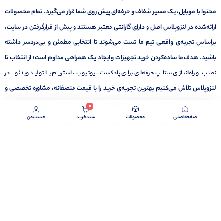
محتوا با موبایل، یک مسیر شفاف و حرفه‌ای پیش روی شما قرار می‌گیرد. تمام محصولات
ارائه‌شده در لنزوپلاس اصل و دارای گارانتی معتبر هستند و پیش از قرارگرفتن در سایت،
براساس تجربه‌ی واقعی تیم ما تست می‌شوند تا انتخابی مطمئن و بی‌دردسر داشته
باشید. هدف ما ساده‌کردن خرید تجهیزات و ایجاد یک همراهی مداوم است؛ از انتخاب تا
نصب و راه‌اندازی ستاپ حرفه‌ای برای پادکست، یوتیوب، استریم یا تولید ویدئو. در
لنزوپلاس تلاش می‌کنیم بهترین تجربه‌ی خرید را با قیمت منصفانه، مشاوره تخصصی و
ارسال سریع فراهم کنیم تا مسیر رسیدن به خروجی استاندارد برای خالقان محتوا کوتاه‌تر
0
صفحه‌اصلی
محصولات
سبد‌خرید
حساب‌من
شود. ما باور داریم که کیفیت صدا و تصویر، پایه‌ی هر محتوای حرفه‌ای است و مأموریت ما
کمک به ساخت همین کیفیت است.
برگشت به بالا
تمامی حقوق برای لنزوپلاس محفوظ می باشد.
1404