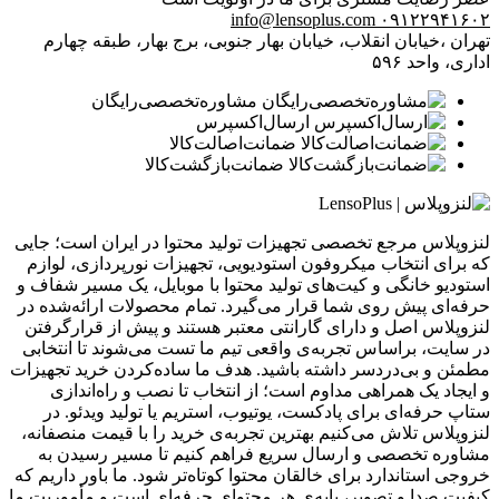
info@lensoplus.com
۰۹۱۲۲۹۴۱۶۰۲
تهران ،خیابان انقلاب، خیابان بهار جنوبی، برج بهار، طبقه چهارم
اداری، واحد ۵۹۶
مشاوره‌تخصصی‌رایگان
ارسال‌اکسپرس
ضمانت‌اصالت‌کالا
ضمانت‌بازگشت‌کالا
لنزوپلاس مرجع تخصصی تجهیزات تولید محتوا در ایران است؛ جایی
که برای انتخاب میکروفون استودیویی، تجهیزات نورپردازی، لوازم
استودیو خانگی و کیت‌های تولید محتوا با موبایل، یک مسیر شفاف و
حرفه‌ای پیش روی شما قرار می‌گیرد. تمام محصولات ارائه‌شده در
لنزوپلاس اصل و دارای گارانتی معتبر هستند و پیش از قرارگرفتن
در سایت، براساس تجربه‌ی واقعی تیم ما تست می‌شوند تا انتخابی
مطمئن و بی‌دردسر داشته باشید. هدف ما ساده‌کردن خرید تجهیزات
و ایجاد یک همراهی مداوم است؛ از انتخاب تا نصب و راه‌اندازی
ستاپ حرفه‌ای برای پادکست، یوتیوب، استریم یا تولید ویدئو. در
لنزوپلاس تلاش می‌کنیم بهترین تجربه‌ی خرید را با قیمت منصفانه،
مشاوره تخصصی و ارسال سریع فراهم کنیم تا مسیر رسیدن به
خروجی استاندارد برای خالقان محتوا کوتاه‌تر شود. ما باور داریم که
کیفیت صدا و تصویر، پایه‌ی هر محتوای حرفه‌ای است و مأموریت ما