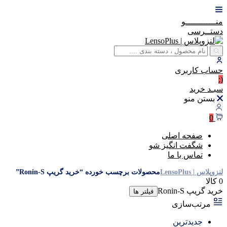
منــــــــــــو
دستــرسی
حساب
کاربری
(:
سبـد
خرید
بستن منو
0
صفحه اصلی
شگفت انگیز شو
تماس با ما
لنزوپلاس | LensoPlus
محصولات برچسب خورده “خرید گریپ Ronin-S”
0 کالا
خرید گریپ Ronin-S
فیلتر ها
مرتب‌سازی
جدیدترین