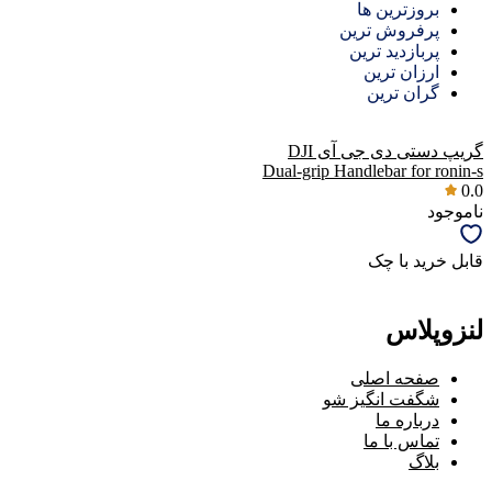
بروزترین ها
پرفروش ترین
پربازدید ترین
ارزان ترین
گران ترین
گریپ دستی دی جی آی DJI
Dual-grip Handlebar for ronin-s
0.0
ناموجود
قابل خرید با چک
لنزوپلاس
صفحه اصلی
شگفت انگیز شو
درباره ما
تماس با ما
بلاگ