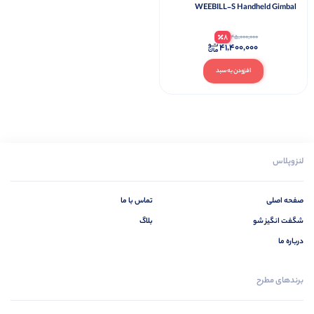
WEEBILL-S Handheld Gimbal
Stabilizer
8
45,000,000
41,400,000
افزودن به سبد
لنزوپلاس
صفحه اصلی
تماس با ما
شگفت انگیز شو
بلاگ
درباره ما
برندهای مطرح