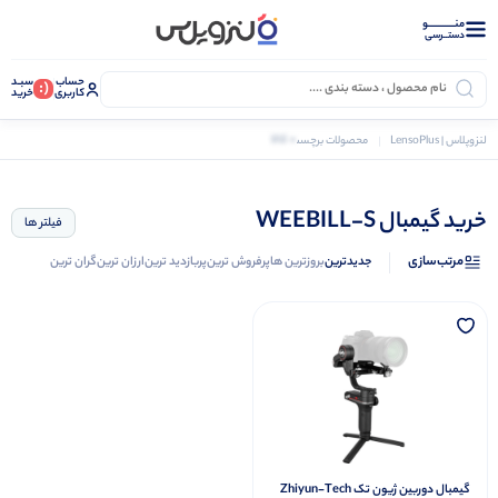
منــــــــــــو
دستــرسی
حساب
سبـد
(:
کاربری
خرید
0 کالا
لنزوپلاس | LensoPlus
محصولات برچسب خورده “خرید گیمبال WEEBILL-S”
خرید گیمبال WEEBILL-S
فیلتر ها
مرتب‌سازی
جدیدترین
بروزترین ها
پرفروش ترین
پربازدید ترین
ارزان ترین
گران ترین
گیمبال دوربین ژیون تک Zhiyun-Tech