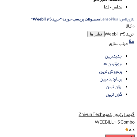
شگفت انگیز شو
تماس با ما
لنزوپلاس | LensoPlus
محصولات برچسب خورده “خرید Weebill 3S”
0 کالا
خرید Weebill 3S
فیلتر ها
مرتب‌سازی
جدیدترین
بروزترین ها
پرفروش ترین
پربازدید ترین
ارزان ترین
گران ترین
گیمبال ژیون کمبو Zhiyun Tech
WEEBILL 3S Combo
0.0