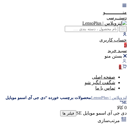
منــــــــــــو
دستــرسی
حساب
کاربری
(:
سبـد
خرید
بستن منو
0
صفحه اصلی
شگفت انگیز شو
تماس با ما
لنزوپلاس | LensoPlus
محصولات برچسب خورده “دی جی آی اسمو موبایل
SE”
0 کالا
دی جی آی اسمو موبایل SE
فیلتر ها
مرتب‌سازی