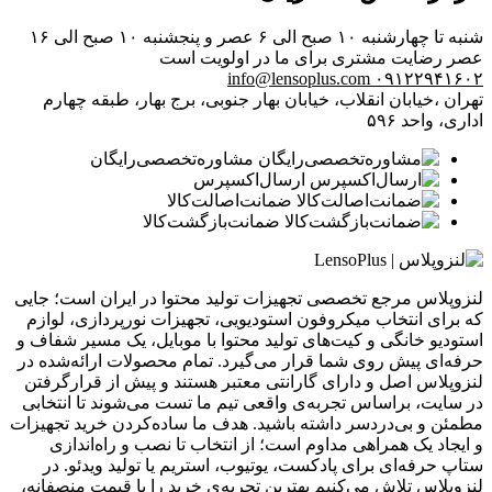
شنبه تا چهارشنبه ۱۰ صبح الی ۶ عصر و پنجشنبه ۱۰ صبح الی ۱۶
عصر
رضایت مشتری برای ما در اولویت است
info@lensoplus.com
۰۹۱۲۲۹۴۱۶۰۲
تهران ،خیابان انقلاب، خیابان بهار جنوبی، برج بهار، طبقه چهارم
اداری، واحد ۵۹۶
مشاوره‌تخصصی‌رایگان
ارسال‌اکسپرس
ضمانت‌اصالت‌کالا
ضمانت‌بازگشت‌کالا
لنزوپلاس مرجع تخصصی تجهیزات تولید محتوا در ایران است؛ جایی
که برای انتخاب میکروفون استودیویی، تجهیزات نورپردازی، لوازم
استودیو خانگی و کیت‌های تولید محتوا با موبایل، یک مسیر شفاف و
حرفه‌ای پیش روی شما قرار می‌گیرد. تمام محصولات ارائه‌شده در
لنزوپلاس اصل و دارای گارانتی معتبر هستند و پیش از قرارگرفتن
در سایت، براساس تجربه‌ی واقعی تیم ما تست می‌شوند تا انتخابی
مطمئن و بی‌دردسر داشته باشید. هدف ما ساده‌کردن خرید تجهیزات
و ایجاد یک همراهی مداوم است؛ از انتخاب تا نصب و راه‌اندازی
ستاپ حرفه‌ای برای پادکست، یوتیوب، استریم یا تولید ویدئو. در
لنزوپلاس تلاش می‌کنیم بهترین تجربه‌ی خرید را با قیمت منصفانه،