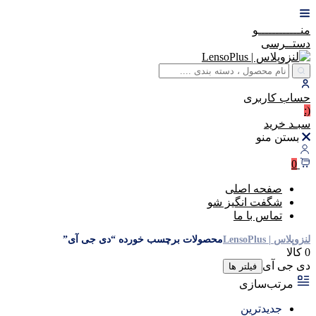
منــــــــــــو
دستــرسی
حساب
کاربری
(:
سبـد
خرید
بستن منو
0
صفحه اصلی
شگفت انگیز شو
تماس با ما
لنزوپلاس | LensoPlus
محصولات برچسب خورده “دی جی آی”
0 کالا
دی جی آی
فیلتر ها
مرتب‌سازی
جدیدترین